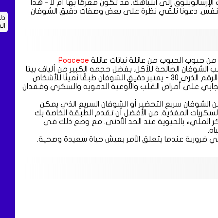
إرسالويتوق إلى انتباهك. قد تكون مغرمًا بها أم لا - هذا
النفس. دعونا نلقي نظرة على بعض وصفات دقيق الشوفان
دل
ال
 من حبوب الحبوب من عائلة نباتات عائلة
Poaceae
 الشوفان الصالحة للأكل. بفضل حجمه الكبير من ألياف بيتا
جلوكان القابلة للذوبان ، والفوسفور ، والثيامين ، والمغنيسيوم ، والرقم الذري 30 - يعتبر دقيق الشوفان طبقًا ثمينًا للأشخاص
يجابي على أمراض القلب والأوعية الدموية والسكري وفقدان
ن الشوفان سريع التحضير أو الشوفان السريع الذي يمكن
السكريات المغذية. من الأفضل أن تقدم الطبقة الخاصة بك
ر المليء بالحيوية عند الحد الأدنى. مع وضع ذلك في
ه.
رورية عندما يتعلق الأمر بعيش حياة سعيدة وصحية.