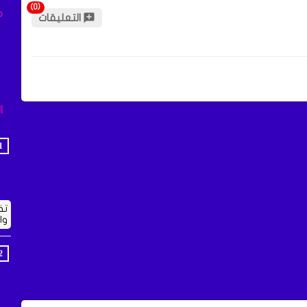
م
التعليقات
ا
تف
وا