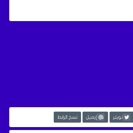
تويتر
إيميل
نسخ الرابط