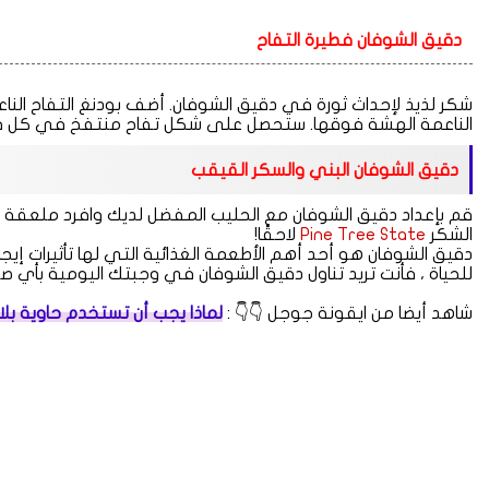
دقيق الشوفان فطيرة التفاح
شكر لذيذ لإحداث ثورة في دقيق الشوفان. أضف بودنغ التفاح النا
الناعمة الهشة فوقها. ستحصل على شكل تفاح منتفخ في كل ق
دقيق الشوفان البني والسكر القيقب
قم بإعداد دقيق الشوفان مع الحليب المفضل لديك وافرد ملعقة ك
الشكر
Tree State
Pine
لاحقًا!
دقيق الشوفان هو أحد أهم الأطعمة الغذائية التي لها تأثيرات إ
للحياة ، فأنت تريد تناول دقيق الشوفان في وجبتك اليومية بأي ص
شاهد أيضا من ايقونة جوجل 👇👇 :
لماذا يجب أن تستخدم حاوية ب