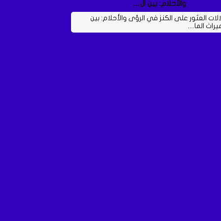
والأحلام: بين ال…
الات العثور على الكنز في الرؤى والأحلام: بين
ميراث الما…