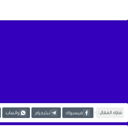
شارك المقال :
فيسبوك
تيليجرام
واتساب