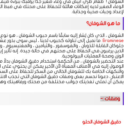
الشوفان ! طعام طري أبيض في وعاء صغير جدًا يراقبك ببراءة ضيف ال
الوعاء الصغير لديه إمكانات هائلة للحفاظ على صحتك في ضبط 
لإعداد وجبات صحية وجذابة.
ما هو الشوفان؟
الشوفان ، الذي كان يُشار إليه سابقًا باسم حبوب الشوفان ، هو نوع
Gramineae.
ما نميل إلى تناوله كحبوب لدينا ، ليس سوى بذور عشب
الذين يرغبون في الحفاظ على صحتهم في حالة جيدة. إنه تأثير إ
الوزن وصحة العمليات البيولوجية.
عند التحضير بالشوفان ، من الحكمة استخدام دقيق الشوفان بدلاً م
الوصول إليه في الأصناف المعبأة لأن الأخير يمكن أن يحتوي على 
والنكهات الخاصة بك للشوفان الخالي من السكر للحفاظ على السك
الاعتبار ، دعونا نحسم بعض وصفات دقيق الشوفان التي تجذب الانتبا
يمكن أن تملي تغذيتك جوانب مختلفة من صحتك ورفاهيتك وهي ض
وصفات :-
دقيق الشوفان الحلو