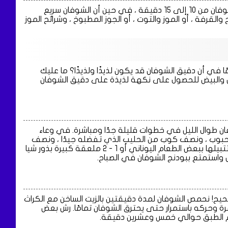
قم بطهي الشوفان كما تفعل عادة. قد يستغرق طهي دقيق الشوفان من 10 إلى 15 دقيقة ، في حين أن الشوفان سريع
رفة ، أو الموز والتوت ، أو الجوز المطبوخ ، وشرائح الموز
 في أن دقيق الشوفان قد يكون لذيذًا ولذيذًا؟ ما عليك
ابل والبيض للحصول على نكهة لذيذة على دقيق الشوفان
وفان طوال الليل في خطوات قليلة جدًا ومباشرة. في وعاء
حبوب ، ونصف كوب من الحليب الذي تفضله جيدًا ، ونصف
كوب من أي فواكه مقطعة (موز ، بطيخ ، تفاح ، عنب) ، يمكنك تتبيلها ببعض الطعام اليوناني أو 1 - 2 ملعقة كبيرة بذور شيا
ل واستمتع ببودنج الشوفان في الصباح.
حيح! نحمص الشوفان لمدة دقيقتين بالزيت الساخن مع الكراث
رة وحركه باستمرار حتى يحترق الشوفان تمامًا. رش بعض
يم الطبق حوالي خمس وعشرين دقيقة.