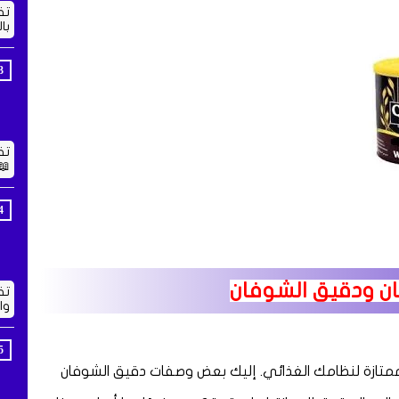
تف
با
تف
📖
ن ودقيق الشوفان
تف
وا
 ممتازة لنظامك الغذائي. إليك بعض وصفات دقيق الشوفان