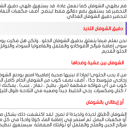
التحضير قد يستغرق بضع دقائق فقط لينضج. أضف مكعبات التفاح والق
لتحضير دقيق الشوفان الغذائي.
دقيق الشوفان اللذيذ
نحن نعلم فيما يتعلق بدقيق الشوفان الحلو ، ولكن هل فكرت يومًا
سوى إضافة شرائح الأفوكادو والفلفل والفاصوليا السوداء والتو
الحلو القديم.
الشوفان بين عشية وضحاها
من لا يحب الحلوى! لماذا لا نبنيها صحية إضافية! اصنع بودنغ الش
زجاجي متوسط ​​جدًا ، أضف نصف كوب من الشوفان الخام كامل ال
/ كتان ومكسرات. رجي الخليط جيداً وضعيه في الثلاجة طوال اللي
أرز إيطالي بالشوفان
الشوفان لأطباق لذيذة ولذيذة! لا تمزح. لقد اكتشفت ذلك بشكل ص
أو مكعبات البصل. ثم استمر في إضافة الماء كوبًا واحدًا في كل م
شرائح الجبن والملح والفلفل أو توابلك المفضلة. سيستغرق تنظ