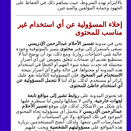
بالالتزام بهذه الشروط، حيث يساهم ذلك في الحفاظ على
الجهود وحماية المؤلفين والمبدعين.
إخلاء المسؤولية عن أي استخدام غير
مناسب للمحتوى
نحن في مدونة
تفسير الأحلام عبدالرحمن الإدريسي
نسعى باستمرار إلى توفير
محتوى
يتميز بالموثوقية وجودة
عالية تلبي احتياجات زوارنا. ومع ذلك، نود أن نوضح أننا لا
نستطيع تقديم أي ضمانات تتعلق بتعويض عن أي أضرار
محتملة قد تحدث نتيجة سوء الفهم أو الخطأ في استخدام
هذه المدونة أو محتواها. في حالة وقوع أي أضرار نتيجة
الاستخدام غير الصحيح
، فإن المسؤولية الكاملة تقع عليك
كزائر أو مستخدم. لذلك، نؤكد أننا
لا نتحمل المسؤولية عن
أي استخدام خاطئ للمحتوى
.
قد تحتوي المدونة على
روابط تشير إلى مواقع تابعة
لجهات خارجية
، والتي لا نمتلكها وليس لنا سيطرة عليها
بأي شكل من الأشكال. لذلك، فإن موقع
تفسير الأحلام
عبدالرحمن الإدريسي
لا يتحمل أي مسؤولية تجاه المحتوى
الموجود في تلك المواقع، ولا عن السياسات أو
الممارسات التي تتبعها. ولذلك، أنصح المستخدمين بزيارة
هذه المواقع على
مسؤوليتهم الشخصية
ويجب عليهم