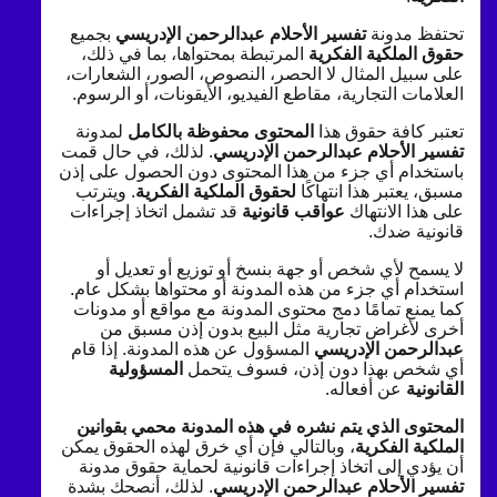
تحتفظ مدونة
تفسير الأحلام عبدالرحمن الإدريسي
بجميع
حقوق الملكية الفكرية
المرتبطة بمحتواها، بما في ذلك،
على سبيل المثال لا الحصر، النصوص، الصور، الشعارات،
العلامات التجارية، مقاطع الفيديو، الأيقونات، أو الرسوم.
تعتبر كافة حقوق هذا
المحتوى محفوظة بالكامل
لمدونة
تفسير الأحلام عبدالرحمن الإدريسي
. لذلك، في حال قمت
باستخدام أي جزء من هذا المحتوى دون الحصول على إذن
مسبق، يعتبر هذا انتهاكًا
لحقوق الملكية الفكرية
. ويترتب
على هذا الانتهاك
عواقب قانونية
قد تشمل اتخاذ إجراءات
قانونية ضدك.
لا يسمح لأي شخص أو جهة بنسخ أو توزيع أو تعديل أو
استخدام أي جزء من هذه المدونة أو محتواها بشكل عام.
كما يمنع تمامًا دمج محتوى المدونة مع مواقع أو مدونات
أخرى لأغراض تجارية مثل البيع بدون إذن مسبق من
عبدالرحمن الإدريسي
المسؤول عن هذه المدونة. إذا قام
أي شخص بهذا دون إذن، فسوف يتحمل
المسؤولية
القانونية
عن أفعاله.
المحتوى الذي يتم نشره في هذه المدونة محمي بقوانين
الملكية الفكرية
، وبالتالي فإن أي خرق لهذه الحقوق يمكن
أن يؤدي إلى اتخاذ إجراءات قانونية لحماية حقوق مدونة
تفسير الأحلام عبدالرحمن الإدريسي
. لذلك، أنصحك بشدة