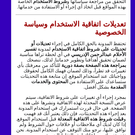
التحقق من مراجعة سياساتها و
شروط الاستخدام
الخاصة
بهذه المواقع قبل اتخاذ أي إجراء أو الاستفادة من خدماتها.
تعديلات اتفاقية الاستخدام وسياسة
الخصوصية
تحتفظ المدونة بالحق الكامل في إجراء
تعديلات أو
تحديثات على شروط اتفاقية الاستخدام
لمدونة
تفسير
الأحلام عبدالرحمن الإدريسي
في أي لحظة تراها مناسبة
لضمان تحقيق أهدافنا وتطوير خدماتنا. لذلك، ننصحك
بمراجعة هذه الصفحة بصفة دورية
للتأكد من معرفتك بأي
تغييرات قد تطرأ، وذلك لضمان فهمك الكامل لحقوقك
وواجباتك عند استخدام الموقع. إن متابعة هذه التحديثات
ستساعدك على الاستفادة من
المحتوى والخدمات
المقدمة
بشكل أفضل.
بمجرد إجراء أي تغييرات على شروط الاتفاقية، سيتم
عرض النسخة المحدثة لهذه الاتفاقية ونشرها على هذه
الصفحة. في حال قررت استمرارك في استخدام المدونة
بعد إجراء هذه التحديثات، فإن ذلك يعتبر أنك قد فهمت
و
قبلت شروط هذه الاتفاقية المعدلة
قبل استخدام الموقع.
إذا كان لديك أي ملاحظات أو خلافات حول الشروط ولم
توافق عليها، نرجو منك التوقف عن استخدام المدونة. نحن