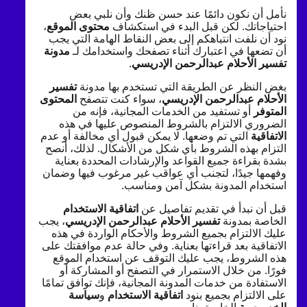
نأمل أن نكون دائمًا عند حسن ظنك وأن نلبي بعض
احتياجاتك. لكن قبل البدء في استكشاف
محتوى الموقع
،
نود أن نلفت انتباهكم إلى بعض النقاط الهامة التي يجب
أن تضعها في اعتبارك أثناء تصفحك واستخدامك لـ
مدونة
تفسير الأحلام عبدالرحمن الإدريسي
.
بغض النظر عن الطريقة التي تستخدم بها مدونة
تفسير
الأحلام عبدالرحمن الإدريسي
، سواء كنت تتصفح
المحتوى
المتوفر
أو تستفيد من الخدمات المجانية، فإنه من
الضروري الالتزام بالشروط المنصوص عليها في هذه
الاتفاقية
التي تم وضعها. لا يمكن قبول أي مخالفة أو عدم
التزام بهذه الشروط بأي شكل من الأشكال. لذلك، أنصح
بشدة بقراءة جميع القواعد والإرشادات المحددة بعناية
وفهمها جيدًا، لتجنب أي عواقب غير مرغوب فيها وضمان
استخدام المدونة بشكل آمن ومناسب.
قبل أن نبدأ في تقديم تفاصيل عن
اتفاقية الاستخدام
الخاصة بمدونة
تفسير الأحلام عبدالرحمن الإدريسي
، يجب
عليك الالتزام بجميع الشروط والأحكام الواردة في هذه
الاتفاقية بعد قراءتها بعناية. وفي حالة عدم موافقتك على
هذه الشروط، يجب عليك التوقف عن استخدام الموقع
فورًا. من خلال الاستمرار في التصفح أو المشاركة أو
الاستفادة من خدمات المدونة المجانية، فإنك توافق تمامًا
على الالتزام بجميع بنود
اتفاقية الاستخدام
و
سياسة