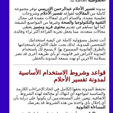
الخصوصية
الخاصة بنا.
مدونة
تفسير الأحلام عبدالرحمن الإدريسي
توفر مجموعة
كاملة من
المقالات
لقواعد
تفسير الأحلام
وشروحات
تعليمية مفيدة، وأقسام أخرى لمقالات مفيدة في مجال
التقنية والتكنولوجيا والصحة
وغيرها من المواضيع الشيقة.
كما أنها تساهم في تقديم
محتوى فريد ومتميز
يغطي
مجالات متعددة، مما يجعل تجربة القراءة أكثر ثراء وفائدة.
أنت تتحمل مسؤولية كاملة عن كيفية استخدامك
الشخصي للمدونة، لذلك يجب عليك الالتزام باستخدامها
بالطرق القانونية المسموح بها. لا يسمح لك باستخدام
المدونة لأغراض غير قانونية، أو بأي طريقة أخرى قد تضر
بسلامة الآخرين أو تهدد سمعة المدونة بالخطر.
قواعد وشروط الاستخدام الأساسية
لمدونة تفسير الأحلام
تحتفظ المدونة بحقها الكامل في اتخاذ الإجراءات اللازمة
والمناسبة لمواجهة أي انتهاك أو مخالفة لهذه الشروط
الاتفاقية. يتعين على المستخدمين أن يكونوا على دراية بأن
أي إخلال بأي واحدة من هذه الشروط قد يعرضك
للمساءلة القانونية
.