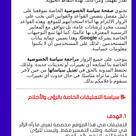
نقدر تفهمك ومراعاتك لهذه النقاط الحيوية.
تحتوي
صفحة سياسة الخصوصية
الخاصة بموقعنا على
دليل مفصل يتضمن القواعد والقوانين التي يجب على
الزوار الالتزام بها أثناء استخدامهم للموقع. وهذه القواعد
ليست مجرد إرشادات عامة، بل تتوافق مع المعايير
الرسمية المعترف بها عالميًا، كما أنها تتبع التوجيهات
الخاصة بشركة
Google
، وهذا يضمن حماية بيانات
المستخدمين .
لذلك على المستخدمين أن لا يكتبوا
معلومات حساسة.
يتوجب على جميع الزوار
مراجعة
سياسة الخصوصية
الخاصة بنا لمتابعة أي تغييرات أو تحديثات جديدة. ولذلك،
تحتفظ المدونة بالحق في
تعديل سياساتها
من حين لآخر
بناء على ما تراه مناسبًا. في حال حدوث أي تغييرات،
سنقوم بإعلامكم بذلك.
📝 سياسة التعليقات الخاصة بالرؤى والأحلام
1. الهدف
التعليقات في هذا الموقع مخصصة لعرض ما رآه الزائر
في منامه، وطلب التفسير فقط، وليست للرؤى
العامة التي لا تخص رائي المنام.