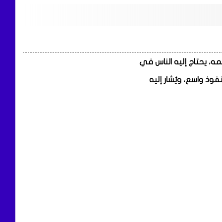
ه، يحتاج إليه الناس في
وذ واسع، ويُشار إليه