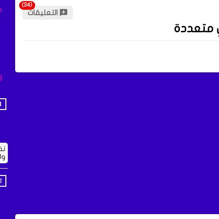
م
التعليقات
ٍ متعددة
ا
تف
وا