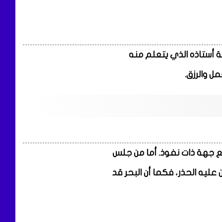
بة أستاذه الذي يتعلم منه
ل والرزق.
مع جهة ذات نفوذ. أما من جلس
يه الحذر، فكما أن البحر قد