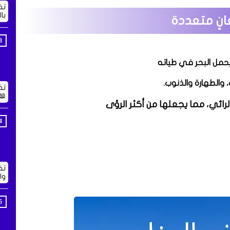
تف
با
انٍ متعددة
 يحمل البحر في طياته
 والطهارة والذنوب.
تف
📖
رائي، مما يجعلها من أكثر الرؤى
تف
وا