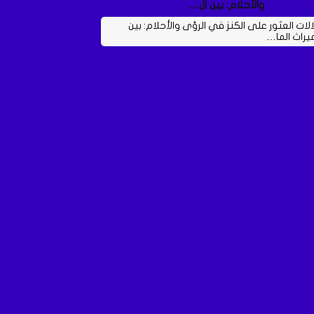
والأحلام: بين ال…
الات العثور على الكنز في الرؤى والأحلام: بين
ميراث الما…