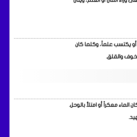
 وراء المال أو العلم، وينال
ن أو يكتسب علماً، وكلما كان
الخوف والقلق.
الماء معكراً أو امتلأ بالوحل.
يد.