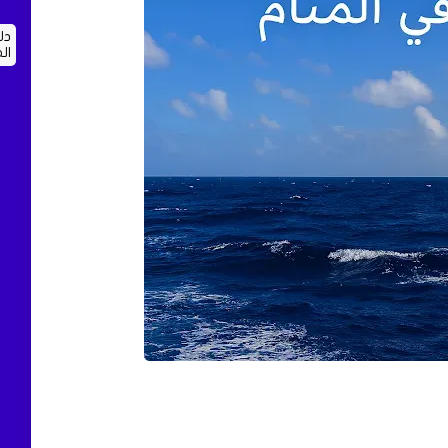
دل
ال