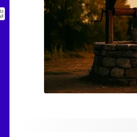
دل
ال