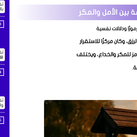
تف
با
 بين الأمل والمكر
وزًا ودلالات نفسية
زق، وكان مركزًا للاستقرار
تف
رمز للمكر والخداع، ويختلف
📖
.
تف
وا