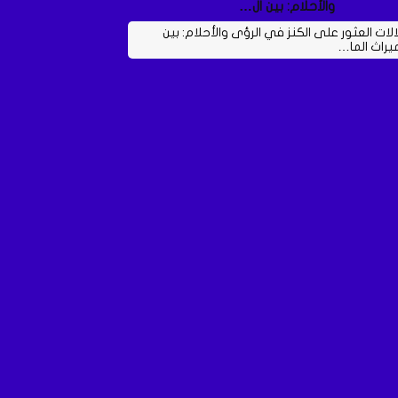
والأحلام: بين ال…
الات العثور على الكنز في الرؤى والأحلام: بين
ميراث الما…