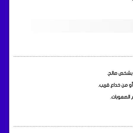
ا بشخص صالح.
أو من خداع قريب.
 الصعوبات.