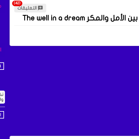
م
التعليقات
كر The well in a dream
ا
تف
وا