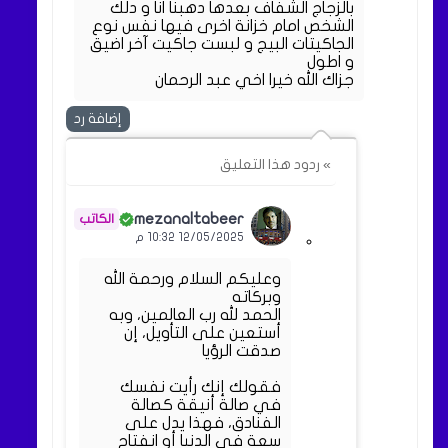
بالزجاج الشفاف بعدها دهبنا انا و دلك
الشخص امام خزانة اخرى فيها نفس نوع
الجاكيتات البيج و لبست جاكيت آخر اضيق
و اطول
جزاك الله خيرا اخي عبد الرحمان
إضافة رد
» ردود هذا التعليق
mezanaltabeer
12/05/2025 10:32 م
وعليكم السلام ورحمة الله
وبركاته
الحمد لله رب العالمين، وبه
أستعين على التأويل، إن
صدقت الرؤيا
فقولك إنك رأيت نفسك
في صالة أنيقة كصالة
الفنادق، فهذا يدل على
سعة في الدنيا أو انفتاح