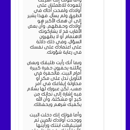
وأما قولك إنك أسرعت
للعودة للاطمئنان على
أولادك ولمحت أخاك في
الطريق ولم يسأل، فهذا يشير
إلى أن همك الأكبر هو
أولادك وحفظهم، وأن بعض
الأقارب قد لا يشاركونك
الاهتمام أو لا يظهرون
السؤال، وفي ذلك دلالة
على اعتمادك على نفسك
في رعاية شؤونك.
وبما أنك رأيت طليقك وبعض
عائلته يحفرون حفرة كبيرة
أمام البيت، فالحفرة في
التأويل تدل على مكر أو
محاولة إيقاعك في أمرٍ
صعب، لكن عبورك لها بسلام
فيه إشارة إلى نجاتك من
كيدٍ أو مشكلة، وأن الله
يكفيك شرهم ويحفظك.
وأما قولك إنك دخلت البيت
ووجدت أولادك نائمين ثم
استيقظت ابنتك ورأيتها