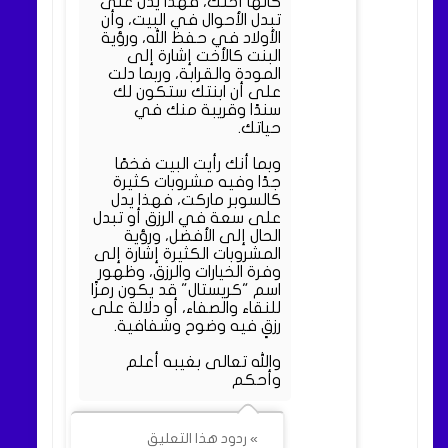
كأنها أختك، فهذا يدل على
تبدل الأحوال في البيت، وأن
الأولاد في حفظ الله، ورؤية
البنت كالأخت إشارة إلى
المودة والقرابة، وربما دلت
على أن ابنتك ستكون لك
سندًا وقريبة منك في
حياتك.
وبما أنك رأيت البيت فخمًا
جدًا وفيه مشروبات كثيرة
كالسوبر ماركت، فهذا يدل
على سعة في الرزق أو تبدل
الحال إلى الأفضل، ورؤية
المشروبات الكثيرة إشارة إلى
وفرة الخيارات والرزق، وظهور
اسم "كريستال" قد يكون رمزًا
للنقاء والصفاء، أو دلالة على
رزقٍ فيه وضوح وشفافية.
والله تعالى بغيبه أعلم
وأحكم
» ردود هذا التعليق