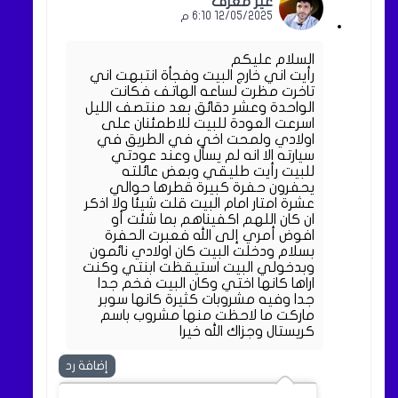
غير معرف
12/05/2025 6:10 م
السلام عليكم
رأيت اني خارج البيت وفجأة انتبهت اني
تاخرت مظرت لساعه الهاتف فكانت
الواحدة وعشر دقائق بعد منتصف الليل
اسرعت العودة للبيت للاطمئنان على
اولادي ولمحت اخي في الطريق في
سيارته الا انه لم يسأل وعند عودتي
للبيت رأيت طليقي وبعض عائلته
يحفرون حفرة كبيرة قطرها حوالي
عشرة امتار امام البيت قلت شيئا ولا اذكر
ان كان اللهم اكفيناهم بما شئت أو
افوض أمري إلى الله فعبرت الحفرة
بسلام ودخلت البيت كان اولادي نائمون
وبدخولي البيت استيقظت ابنتي وكنت
اراها كانها اختي وكان البيت فخم جدا
جدا وفيه مشروبات كثيرة كانها سوبر
ماركت ما لاحظت منها مشروب باسم
كريستال وجزاك الله خيرا
إضافة رد