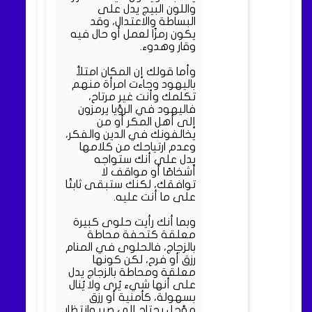
واللون البيج يدل على
البساطة والاعتدال، وقد
يكون رمزًا لعمل أو حال فيه
وقار وهدوء.
وأما قولك إن المكان امتلأ
باليهود وجاءت امرأة منهم
تكلمك وأنت غير مرتاح،
فاليهود في الرؤيا يرمزون
إلى أهل المكر أو من
يخالفونك في الدين والفكر،
وعدم ارتياحك من كلامها
يدل على أنك ستواجه
أشخاصًا أو مواقف لا
توافقك، لكنك ستبقى ثابتًا
على ما أنت عليه.
وبما أنك رأيت حلوى كبيرة
معلقة كتحفة محاطة
بالزجاج، فالحلوى في المنام
رزق أو فرح، لكن كونها
معلقة ومحاطة بالزجاج يدل
على أنها شيء يُرى ولا يُنال
بسهولة، كأمنية أو رزق
مؤجل يحتاج إلى صبر وانتظار.