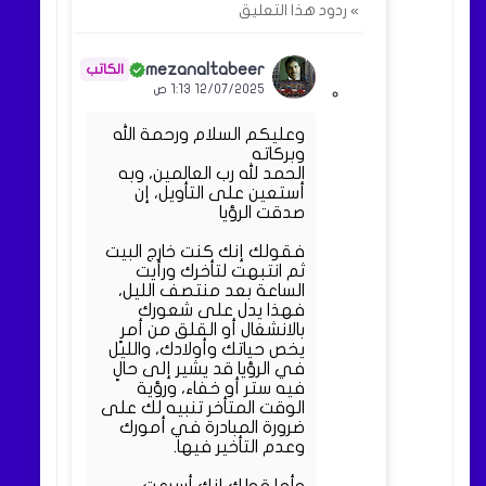
» ردود هذا التعليق
mezanaltabeer
12/07/2025 1:13 ص
وعليكم السلام ورحمة الله
وبركاته
الحمد لله رب العالمين، وبه
أستعين على التأويل، إن
صدقت الرؤيا
فقولك إنك كنت خارج البيت
ثم انتبهت لتأخرك ورأيت
الساعة بعد منتصف الليل،
فهذا يدل على شعورك
بالانشغال أو القلق من أمرٍ
يخص حياتك وأولادك، والليل
في الرؤيا قد يشير إلى حالٍ
فيه ستر أو خفاء، ورؤية
الوقت المتأخر تنبيه لك على
ضرورة المبادرة في أمورك
وعدم التأخير فيها.