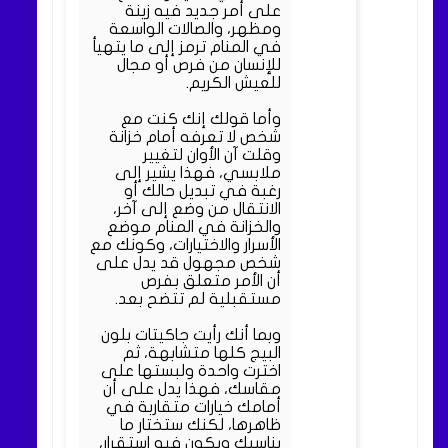
على أمر جديد فيه زينة
ومظهر، والصالات الواسعة
في المنام ترمز إلى ما يتهيأ
للإنسان من فرص أو مجال
للعيش الكريم.
وأما قولك إنك كنت مع
شخص لا تعرفه أمام خزانة
وقلت آن الأوان لتغيير
ملابسي، فهذا يشير إلى
رغبة في تبديل حالك أو
الانتقال من وضع إلى آخر،
والخزانة في المنام موضع
الأسرار والاختيارات، وكونك مع
شخص مجهول قد يدل على
أن الأمر متعلق بفرص
مستقبلية لم تتضح بعد.
وبما أنك رأيت جاكيتات بلون
البيج كلها متشابهة، ثم
اخترت واحدة ولبستها على
مقاسك، فهذا يدل على أن
أمامك خيارات متقاربة في
ظاهرها، لكنك ستختار ما
يناسبك ويكون فيه استقرار،