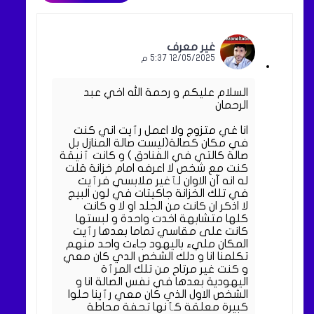
غير معرف
12/05/2025 5:37 م
السلام عليكم و رحمة الله اخي عبد
الرحمان
انا غي متزوج ولا اعمل رٱيت اني كنت
في مكان كصالة(ليست صالة المنازل بل
صالة كالتي في الفنادق ) و كانت ٱنيقة
كنت مع شخص لا اعرفه امام خزانة قلت
له انه آن الاوان لٱغير ملابسي فرٱيت
في تلك الخزانة جاكيتات في لون البيج
لا اذكر ان كانت من الجلد او لا و كانت
كلها متشابهة اخدت واحدة و لبستها
كانت على مقاسي تماما بعدها رٱيت
المكان مليء باليهود جاءت واحد منهم
تكلمنا انا و دلك الشخص الدي كان معي
و كنت غير مرتاح من تلك المرٱة
اليهودية بعدها في نفس الصالة انا و
الشخص الاول الذي كان معي رٱينا حلوا
كبيرة معلقة كٱنها تحفة محاطة