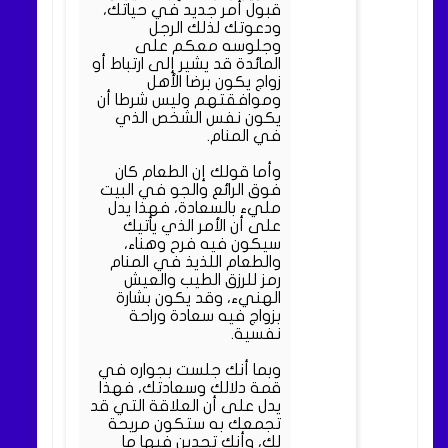
قبول أمر جديد في حياتك،
ودعوتك لذلك الرجل
وجلوسه معكم على
المائدة قد يشير إلى ارتباط أو
زواج يكون برضا الأهل
وموافقتهم وليس شرطا أن
يكون نفس الشخص الذي
في المنام.
وأما قولك إن الطعام كان
فوق الرائع والجو في البيت
مليء بالسعادة، فهذا يدل
على أن الأمر الذي يأتيك
سيكون فيه فرح وهناء،
والطعام اللذيذ في المنام
رمز للرزق الطيب والعيش
الهنيء، وقد يكون بشارة
بزواج فيه سعادة وراحة
نفسية.
وبما أنك جلست بجواره في
قمة دلالك وسعادتك، فهذا
يدل على أن العلاقة التي قد
تجمعك به ستكون مريحة
لك، وأنك تجدين فيها ما