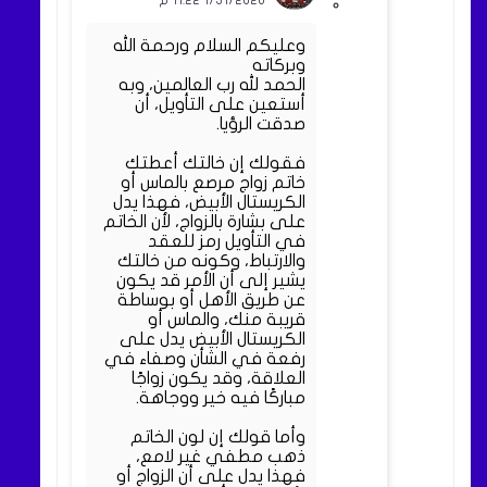
1/31/2026 11:22 م
وعليكم السلام ورحمة الله
وبركاته
الحمد لله رب العالمين، وبه
أستعين على التأويل، أن
صدقت الرؤيا.
فقولك إن خالتك أعطتك
خاتم زواج مرصع بالماس أو
الكريستال الأبيض، فهذا يدل
على بشارة بالزواج، لأن الخاتم
في التأويل رمز للعقد
والارتباط، وكونه من خالتك
يشير إلى أن الأمر قد يكون
عن طريق الأهل أو بوساطة
قريبة منك، والماس أو
الكريستال الأبيض يدل على
رفعة في الشأن وصفاء في
العلاقة، وقد يكون زواجًا
مباركًا فيه خير ووجاهة.
وأما قولك إن لون الخاتم
ذهب مطفي غير لامع،
فهذا يدل على أن الزواج أو