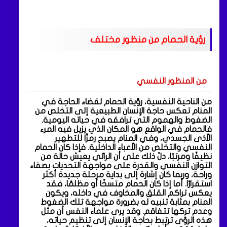
رؤية الحمام من منظور مختلف
من المنظور النفسي
من الناحية النفسية، رؤية الحمام لقضاء الحاجة في
المنام تعكس حاجة الإنسان الطبيعية إلى التخلص من
الضغوط والهموم التي ترافقه في حياته اليومية.
فالحمام في الواقع هو المكان الذي يزيل فيه المرء
الأذى الجسدي، وفي المنام يصبح رمزًا للتطهير
النفسي والتخلص من الأعباء الداخلية. فإذا كان الحمام
نظيفًا ومرتبًا، دلّ ذلك على أن الرائي يعيش حالة من
التوازن النفسي والقدرة على مواجهة التحديات بصفاء
وراحة، وربما كان إشارة إلى بداية مرحلة جديدة أكثر
استقرارًا. أما إذا كان الحمام متسخًا أو مظلمًا، فقد
يعكس تراكم القلق والمخاوف في داخله، ويكون
المنام بمثابة تنبيه له بضرورة مواجهة تلك الضغوط
وعدم تركها تتفاقم. وقد يرى علماء النفس أن مثل
هذه الرؤى ترتبط بحاجة الإنسان إلى تنظيم حياته،