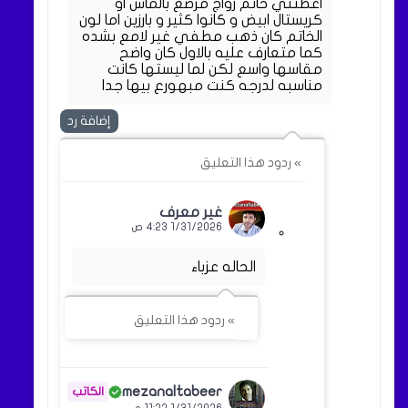
اعطتني خاتم زواج مرصع بالماس او
كريستال ابيض و كانوا كثير و بارزين اما لون
الخاتم كان ذهب مطفي غير لامع بشده
كما متعارف عليه بالاول كان واضح
مقاسها واسع لكن لما ليستها كانت
مناسبه لدرجه كنت مبهورع بيها جدا
إضافة رد
» ردود هذا التعليق
غير معرف
1/31/2026 4:23 ص
الحاله عزباء
» ردود هذا التعليق
mezanaltabeer