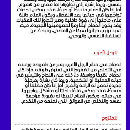
نفسي، وربما إشارة إلى تجاوزها لما مضى من هموم.
أما إذا كان الحمام متسخًا أو ضيقًا، فقد يعكس تحديات
تواجهها في حياتها بعد الانفصال، ويكون المنام دلالة
على حاجتها إلى قوة داخلية وصبر لتجاوز تلك العقبات.
وقد يكون الحمام أيضًا رمزًا لخصوصيتها الجديدة، حيث
تعيد ترتيب حياتها بعيدًا عن الماضي، وتبحث عن
الاستقرار النفسي والروحي.
للرجل الأعزب
الحمام في منام الرجل الأعزب يعبر عن طموحه ورغبته
في التخلص من الضغوط التي تعترض طريقه. فإذا كان
الحمام نظيفًا وواسعًا، دلّ ذلك على النجاح والتيسير في
حياته العملية أو الشخصية، وربما كان بشارة بمرحلة
جديدة تحمل له الراحة والفرج. أما إذا كان مظلمًا أو
متسخًا، فقد يعكس قلقًا داخليًا أو مشاكل يواجهها
في حياته، ويكون المنام تنبيهًا له بضرورة مراجعة
نفسه والتخلص من العوائق التي تمنعه من التقدم.
للمتزوج
الحمام في منام الرجل المتزوج يرمز إلى مسؤولياته