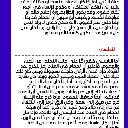
حياة الرائي. أما إذا كان الحمام متسخًا أو مظلمًا، فقد
يشير إلى تراكم المشاكل أو وقوع الإنسان في أمور
تُكدّر صفوه، وقد يكون إنذارًا بضرورة إصلاح حاله أو
مراجعة نفسه. ويضيف ابن سيرين أن الحمام قد يدل
أيضًا على ستر العيوب، لأنه مكان خفي لا يراه الناس،
فإذا كان في حال حسن كان سترًا للرائي، وإذا كان في
حال سيئ فقد يكون كشفًا لأمر مستور.
النابلسي
أما النابلسي فقد ركّز على جانب التخلص من الأعباء
والهموم، فاعتبر أن الحمام في المنام رمز للفرج بعد
الشدة. فإذا قضى الرائي حاجته بسهولة ويسر، كان ذلك
دليلًا على انقضاء الكرب وتيسير الأمور، وربما كان بشارة
بمرحلة جديدة أكثر راحة. أما إذا كان قضاء الحاجة
بصعوبة أو مع مشقة، فقد يشير إلى ابتلاءات أو
تحديات تحتاج إلى صبر وثبات. ويرى النابلسي أن الحمام
قد يكون أيضًا موضعًا للهموم، فإذا خرج منه الإنسان
خرج من ضيق إلى سعة، وكأن الرؤيا ترمز إلى الانتقال
من حال إلى حال، ومن كرب إلى فرج. كما أن هيئة
الحمام في المنام عند النابلسي لها دلالات، فإذا كان
مظلمًا أو ضيقًا فقد يعكس قلقًا أو ضيقًا في الرزق،
أما إذا كان واسعًا ومضيئًا فهو علامة على الراحة
والطمأنينة.