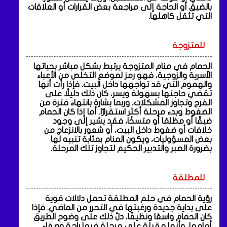
بالضيق أو الحاجة إلى مراجعة بعض القرارات أو العلاقات
التي تثقل كاهلها.
للمتزوجة
الحمام في منام المتزوجة يرتبط بشكل مباشر بحياتها
الأسرية والزوجية، فهو رمز لموضع التخلص من الأعباء
والهموم التي قد تواجهها داخل البيت. فإذا رأت أنها
تقضي حاجتها بسهولة ويسر، كان ذلك دليلًا على
الفرج وتجاوز المشكلات، وربما بشارة بانتهاء فترة من
الضغوط وبدء مرحلة أكثر استقرارًا. أما إذا كان الحمام
ضيقًا أو مظلمًا أو متسخًا، فقد يشير إلى وجود
خلافات أو ضغوط داخل البيت، أو شعور بالانزعاج من
بعض المسؤوليات، ويكون المنام بمثابة تنبيه لها
بضرورة الصبر والتدبير الحكيم لتجاوز تلك المرحلة.
للمطلقة
رؤية الحمام في حلم المطلقة تحمل دلالات قوية
على بداية جديدة ورغبتها في التحرر من الماضي. فإذا
كان الحمام واسعًا ونظيفًا، دلّ ذلك على وضوح الطريق
أمامها، وأنها مقبلة على مرحلة فيها راحة وصفاء