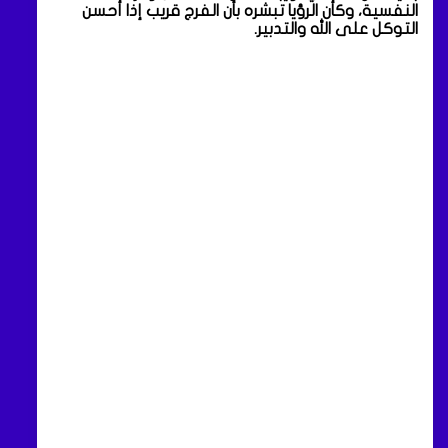
النفسية، وكأن الرؤيا تبشره بأن الفرج قريب إذا أحسن
التوكل على الله والتدبير.