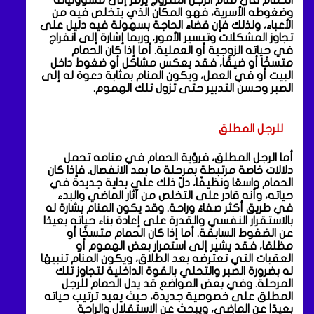
وضغوطه الأسرية، فهو المكان الذي يتخلص فيه من
الأعباء، ولذلك فإن قضاء الحاجة بسهولة فيه دليل على
تجاوز المشكلات وتيسير الأمور، وربما إشارة إلى انفراج
في حياته الزوجية أو العملية. أما إذا كان الحمام
متسخًا أو ضيقًا، فقد يعكس مشاكل أو ضغوط داخل
البيت أو في العمل، ويكون المنام بمثابة دعوة له إلى
الصبر وحسن التدبير حتى تزول تلك الهموم.
للرجل المطلق
أما الرجل المطلق، فرؤية الحمام في منامه تحمل
دلالات خاصة مرتبطة بمرحلة ما بعد الانفصال. فإذا كان
الحمام واسعًا ونظيفًا، دلّ ذلك على بداية جديدة في
حياته، وأنه قادر على التخلص من آثار الماضي والبدء
في طريق أكثر صفاءً وراحة. وقد يكون المنام بشارة له
بالاستقرار النفسي والقدرة على إعادة بناء حياته بعيدًا
عن الضغوط السابقة. أما إذا كان الحمام متسخًا أو
مظلمًا، فقد يشير إلى استمرار بعض الهموم أو
العقبات التي تعترضه بعد الطلاق، ويكون المنام تنبيهًا
له بضرورة الصبر والتحلي بالقوة الداخلية لتجاوز تلك
المرحلة. وفي بعض المواضع قد يدل الحمام للرجل
المطلق على خصوصية جديدة، حيث يعيد ترتيب حياته
بعيدًا عن الماضي، ويبحث عن الاستقلال والراحة