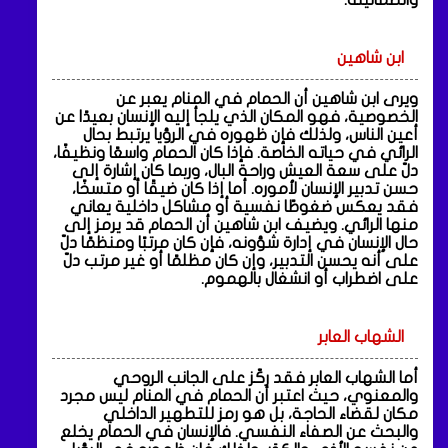
ابن شاهين
ويرى ابن شاهين أن الحمام في المنام يعبر عن
الخصوصية، فهو المكان الذي يلجأ إليه الإنسان بعيدًا عن
أعين الناس، ولذلك فإن ظهوره في الرؤيا يرتبط بحال
الرائي في حياته الخاصة. فإذا كان الحمام واسعًا ونظيفًا،
دلّ على سعة العيش وراحة البال، وربما كان إشارة إلى
حسن تدبير الإنسان لأموره. أما إذا كان ضيقًا أو متسخًا،
فقد يعكس ضغوطًا نفسية أو مشاكل داخلية يعاني
منها الرائي. ويضيف ابن شاهين أن الحمام قد يرمز إلى
حال الإنسان في إدارة شؤونه، فإن كان مرتبًا ومنظمًا دلّ
على أنه يحسن التدبير، وإن كان مظلمًا أو غير مرتب دلّ
على اضطراب أو انشغال بالهموم.
الشهاب العابر
أما الشهاب العابر فقد ركّز على الجانب الروحي
والمعنوي، حيث اعتبر أن الحمام في المنام ليس مجرد
مكان لقضاء الحاجة، بل هو رمز للتطهير الداخلي
والبحث عن الصفاء النفسي. فالإنسان في الحمام يخلع