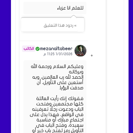
للعلم انا عزباء
» ردود هذا التعليق
mezanaltabeer
1/31/2026 11:25 م
وعليكم السلام ورحمة الله
وبركاته
الحمد لله رب العالمين، وبه
أستعين على التأويل، أن
صدقت الرؤيا.
فقولك إنك رأيت العائلة
كلها مجتمعين وفتحت
الباب ودعوت رجلًا تعرفينه
في الواقع، فهذا يدل على
اجتماع مبارك أو مناسبة
سعيدة، وفتح الباب في
التأويل رمز لفتح باب خير أو