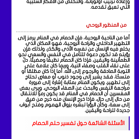
وإعادة ترتيب أولوياته، والتخلص من الأفكار السلبية
التي تعيق تقدمه.
من المنظور الروحي
أما من الناحية الروحية، فإن الحمام في المنام يرمز إلى
التطهير الداخلي والراحة الروحية، فهو المكان الذي
يخلع فيه الإنسان عن نفسه الأذى والكدَر، ولذلك فإن
رؤيته قد تكون دعوة للتأمل في النفس والسعي نحو
الطمأنينة واليقين. فإذا كان الحمام نظيفًا ومضيئًا، دلّ
على نقاء القلب وصفاء النية، وربما كان علامة على
التوبة الصادقة والرجوع إلى الله. أما إذا كان مظلمًا أو
متسخًا، فقد يشير إلى وجود ذنوب أو معاصٍ تحتاج
إلى تطهير، ويكون المنام بمثابة إشارة إلى ضرورة
مراجعة النفس والبحث عن الصفاء الروحي. ويرى بعض
المفسرين أن الحمام في المنام قد يكون رمزًا للانتقال
من حال إلى حال، فإذا خرج الإنسان منه خرج من ضيق
إلى سعة، وكأن الرؤيا تبشره بزوال الهموم وفتح أبواب
جديدة للراحة واليقين.
الأسئلة الشائعة حول تفسير حلم الحمام