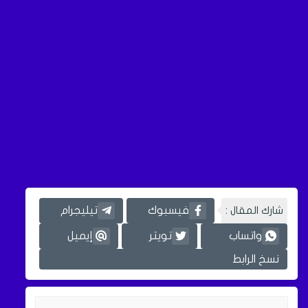
شارك المقال :
فيسبوك
تيليجرام
واتساب
تويتر
إيميل
نسخ الرابط