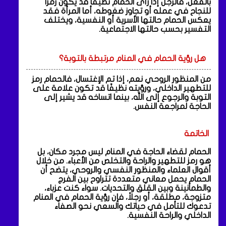
بالفعل، فالرجل إذا رأى الحمام نظيفًا قد يكون رمزًا
للنجاح في عمله أو تجاوز ضغوطه، أما المرأة فقد
يعكس الحمام حالتها الأسرية أو النفسية، ويختلف
التفسير بحسب حالتها الاجتماعية.
هل رؤية الحمام في المنام مرتبطة بالتوبة؟
من المنظور الروحي نعم، إذا تم الإغتسال، فالحمام رمز
للتطهير الداخلي، ورؤيته نظيفًا قد تكون علامة على
التوبة والرجوع إلى الله، بينما اتساخه قد يشير إلى
الحاجة لمراجعة النفس.
الخاتمة
الحمام لقضاء الحاجة في المنام ليس مجرد مكان، بل
هو رمز للتطهير والراحة والتخلص من الأعباء. من خلال
أقوال العلماء والمنظور النفسي والروحي، يتضح أن
الحمام يحمل معاني متعددة تتراوح بين الفرج
والطمأنينة وبين القلق والتحديات. سواء كنت عزباء،
متزوجة، مطلقة، أو رجلاً، فإن رؤية الحمام في المنام
تدعوك للتأمل في حياتك والسعي نحو الصفاء
الداخلي والراحة النفسية.