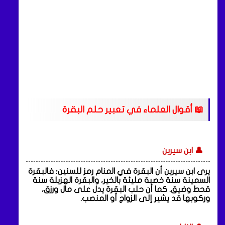
📖 أقوال العلماء في تعبير حلم البقرة
👤 ابن سيرين
يرى ابن سيرين أن البقرة في المنام رمز للسنين؛ فالبقرة
السمينة سنة خصبة مليئة بالخير، والبقرة الهزيلة سنة
قحط وضيق. كما أن حلب البقرة يدل على مال ورزق،
وركوبها قد يشير إلى الزواج أو المنصب.