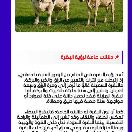
📌 دلالات عامة لرؤية البقرة
تُعد رؤية البقرة في المنام من الرموز الغنية بالمعاني،
إذ ارتبطت عبر التراث بالتعبير عن الرزق والخير والبركة.
فالبقرة السمينة غالبًا ما ترمز إلى وفرة الرزق وسعة
العيش، وتشير إلى سنة مليئة بالخيرات والبركة. أما
البقرة الهزيلة فقد تحمل دلالة على قلة الموارد أو
مواجهة سنة صعبة فيها ضيق ومعاناة.
كما أن لون البقرة له دلالاته الخاصة؛ فالبقرة البيضاء
تعكس الصفاء والنقاء، وقد تشير إلى الطمأنينة والراحة
النفسية، بينما البقرة السوداء تدل على القوة والهيبة
وربما المنزلة الرفيعة. وفي سياق آخر، فإن حلب البقرة