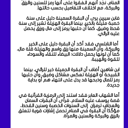
المنام، نجد أنهم اتفقوا على أنها رمز للسنين والرزق
والبركة، مع اختلاف التفاصيل بحسب حالتها.
فابن سيرين يرى أن البقرة السمينة دليل على سنة
خصبة مليئة بالخير، بينما البقرة الهزيلة تشير إلى سنة
قحط وضيق، كما أن حلبها يرمز إلى مال ورزق يحصل
عليه الرائي.
أما النابلسي فقد أكد أن البقرة دليل على الخير
والبركة، وأن السمينة منها رزق واسع والهزيلة قلة مال،
كما أن لونها يحمل دلالات؛ البيضاء للنقاء والسوداء
للقوة والهيبة.
ابن شاهين أضاف أن البقرة الجميلة خير للرائي، بينما
القبيحة أو الهزيلة تعكس مشاكل وضيق، وأن حلبها
رمز للمال وذبحها قد يدل على انتهاء هم أو بداية
جديدة.
أما الشهاب العابر فقد استند إلى الرمزية القرآنية في
قصة يوسف عليه السلام، فرأى أن البقرات السمان
والعجاف ترمزان إلى السنوات الخصبة وسنين القحط،
مؤكّدًا أن البقرة في المنام تحمل إشارات قوية تتعلق
بالرزق والبركة والسنين والمرأة.