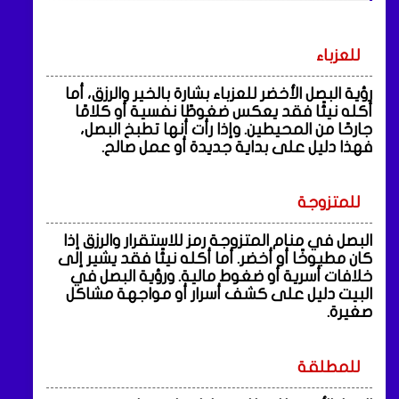
للعزباء
رؤية البصل الأخضر للعزباء بشارة بالخير والرزق، أما
أكله نيئًا فقد يعكس ضغوطًا نفسية أو كلامًا
جارحًا من المحيطين. وإذا رأت أنها تطبخ البصل،
فهذا دليل على بداية جديدة أو عمل صالح.
للمتزوجة
البصل في منام المتزوجة رمز للاستقرار والرزق إذا
كان مطبوخًا أو أخضر. أما أكله نيئًا فقد يشير إلى
خلافات أسرية أو ضغوط مالية. ورؤية البصل في
البيت دليل على كشف أسرار أو مواجهة مشاكل
صغيرة.
للمطلقة