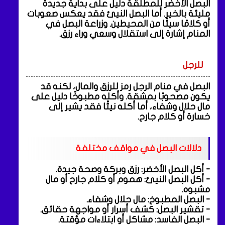
البصل الأخضر للمطلقة دليل على بداية جديدة
مليئة بالخير. أما البصل النيئ فقد يعكس صعوبات
أو كلامًا سيئًا من المحيطين. وزراعة البصل في
المنام إشارة إلى استقلال وسعي وراء رزق.
للرجل
البصل في منام الرجل رمز للرزق والمال، لكنه قد
يكون مصحوبًا بمشقة. وأكله مطبوخًا دليل على
مال حلال وشفاء، أما أكله نيئًا فقد يشير إلى
خسارة أو كلام جارح.
دلالات البصل في مواقف مختلفة
- أكل البصل الأخضر: رزق وبركة وصحة جيدة.
- أكل البصل النيئ: هموم أو كلام جارح أو مال
مشبوه.
- البصل المطبوخ: مال حلال وشفاء.
- تقشير البصل: كشف أسرار أو مواجهة حقائق.
- البصل الفاسد: مشاكل أو ابتلاءات مؤقتة.