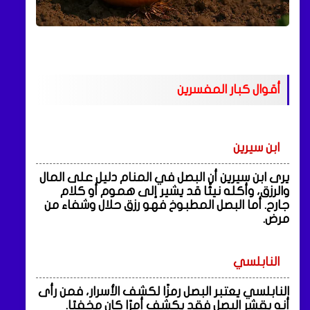
أقوال كبار المفسرين
ابن سيرين
يرى ابن سيرين أن البصل في المنام دليل على المال
والرزق، وأكله نيئًا قد يشير إلى هموم أو كلام
جارح. أما البصل المطبوخ فهو رزق حلال وشفاء من
مرض.
النابلسي
النابلسي يعتبر البصل رمزًا لكشف الأسرار، فمن رأى
أنه يقشر البصل فقد يكشف أمرًا كان مخفيًا.