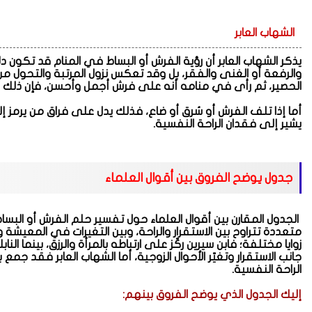
الشهاب العابر
يذكر الشهاب العابر أن رؤية الفرش أو البساط في المنام قد تكون دلا
والرفعة أو الغنى والفقر، بل وقد تعكس نزول المرتبة والتحول من 
الحصير، ثم رأى في منامه أنه على فرش أجمل وأحسن، فإن ذلك علا
أما إذا تلف الفرش أو سُرق أو ضاع، فذلك يدل على فراق من يرمز إليه
يشير إلى فقدان الراحة النفسية.
جدول يوضح الفروق بين أقوال العلماء
الجدول المقارن بين أقوال العلماء حول تفسير حلم الفرش أو البسا
متعددة تتراوح بين الاستقرار والراحة، وبين التغيرات في المعيشة وا
زوايا مختلفة؛ فابن سيرين ركّز على ارتباطه بالمرأة والرزق، بينما ا
جانب الاستقرار وتغيّر الأحوال الزوجية، أما الشهاب العابر فقد جمع 
الراحة النفسية.
إليك الجدول الذي يوضح الفروق بينهم: