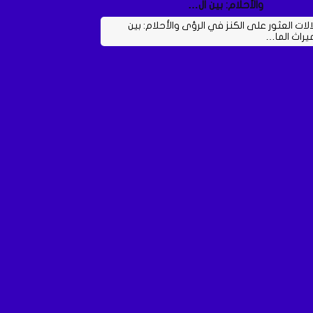
والأحلام: بين ال…
الات العثور على الكنز في الرؤى والأحلام: بين
ميراث الما…