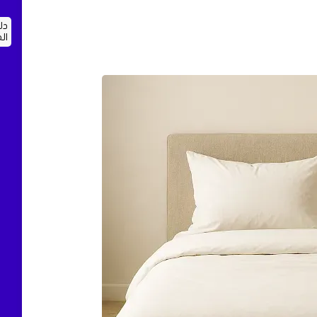
دل
ال