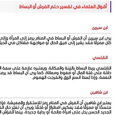
أقوال العلماء في تفسير حلم الفرش أو البساط
ابن سيرين
يرى ابن سيرين أن الفرش أو البساط في المنام يرمز إلى المرأة وإلى الر
كان ممزقًا فقد يشير إلى ضيق الحال أو مواجهة مشاكل في الحيا
النابلسي
النابلسي يربط البساط بالزينة والمكانة، ويعتبره علامة على سعة الرزق و
دلالة على قلة المال أو ضغوط ومعاناة. كما يرى أن البساط قد يرمز 
النعمة، وإذا بُسط اتسع الرزق وانفرجت الهموم.
ابن شاهين
يعتبر ابن شاهين أن الفرش في المنام رمز للاستقرار والمعيشة. فإذا كا
متسخًا أو ممزقًا فقد يعكس اضطرابًا أو قلقًا. ويرى أن تغيّر حال ال
الجديد الحسن يدل على امرأة صالحة أو بداية جديدة، بينما الفراش 