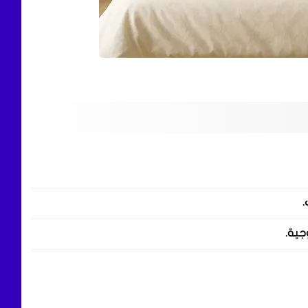
ت.
وجية.