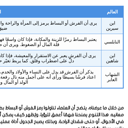
العالم
ا
ابن
يرى أن الفرش أو البساط يرمز إلى المرأة والراحة والرز
سيرين
ضيق
يعتبر البساط رمزًا للزينة والمكانة، فإذا كان واسعًا فه
النابلسي
قلة المال أو الضغوط. ويرى أن طيّ
ابن
يرى أن الفرش يعبر عن الاستقرار والمعيشة، فإذا كان نظ
شاهين
دلّ على اضطراب وقلق. كما يربط تغيّر حال
يذكر أن الفرش قد يدل على النساء والأولاد والخدم،
الشهاب
اعتاد فرشًا بسيطًا ورأى أنه على أجمل منه نال رفع
العابر
الولد أو المال و
من خلال ما عرضناه، يتضح أن العلماء تناولوا رمز الفرش أو البس
معانيه. هذا التنوع يمنحنا فهمًا أعمق للرؤيا، ويُظهر كيف يمكن أن ي
في الأحوال، أو حتى فقدان الراحة. وبذلك يصبح الجدول أداة عملية