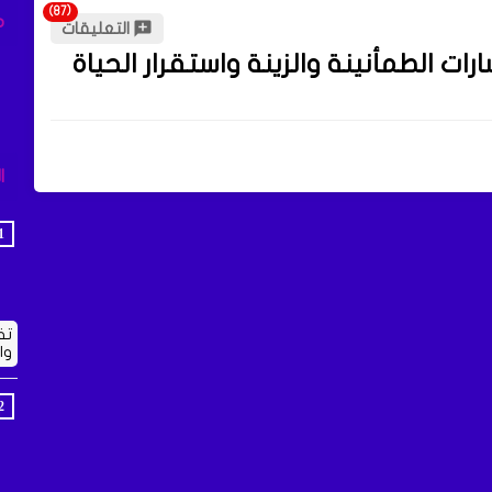
م
التعليقات
ات الطمأنينة والزينة واستقرار الحياة
ا
تف
وا