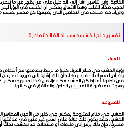
الكاذبة، وابن شاهين أشار إلى أنه دليل على من يُظهر غير ما يُبطن، 
لحجب صفاء القلب. وهذا الاتفاق يعكس أن الخشب في الرؤيا ليس 
والرياء، مع اختلاف في التفاصيل التي يضيفها كل مفسر بحسب 
تفسير حلم الخشب حسب الحالة الاجتماعية
للعزباء
رؤية الخشب في منام العزباء كثيرًا ما ترتبط بتعاملها مع أشخاص من
رأت أنها تمسك الخشب بيدها، كان ذلك إشارة إلى ضرورة الحذر من 
في باطنها. أما إذا كان الخشب مكسورًا، فإن هذا المشهد يعكس
وهو تنبيه بضرورة التمييز بين الصادق والمنافق في حياتها.
للمتزوجة
الخشب في منام المتزوجة يعكس في كثير من الأحيان المظاهر التي تح
الخشب، فقد يكون ذلك دلالة على أساس غير متين في علاقتها الزو
محترقًا، فإن ذلك يرمز إلى خلافات أو مشكلات قد تكشف نفاقًا أ