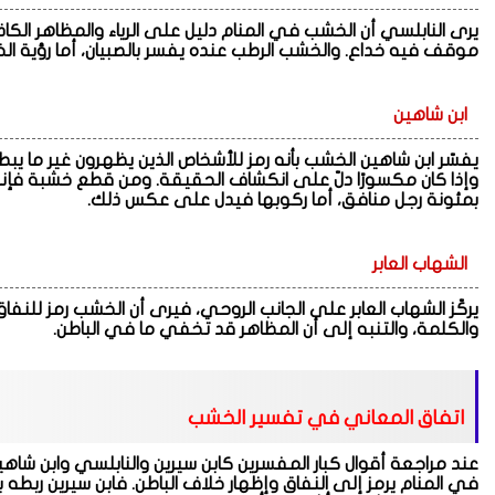
يرى النابلسي أن الخشب في المنام دليل على الرياء والمظاهر الك
موقف فيه خداع. والخشب الرطب عنده يفسر بالصبيان، أما رؤية 
ابن شاهين
يفسّر ابن شاهين الخشب بأنه رمز للأشخاص الذين يظهرون غير ما يبط
وإذا كان مكسورًا دلّ على انكشاف الحقيقة. ومن قطع خشبة فإن
بمئونة رجل منافق، أما ركوبها فيدل على عكس ذلك.
الشهاب العابر
يركّز الشهاب العابر على الجانب الروحي، فيرى أن الخشب رمز للن
والكلمة، والتنبه إلى أن المظاهر قد تخفي ما في الباطن.
اتفاق المعاني في تفسير الخشب
عند مراجعة أقوال كبار المفسرين كابن سيرين والنابلسي وابن شاهي
في المنام يرمز إلى النفاق وإظهار خلاف الباطن. فابن سيرين ربطه ب