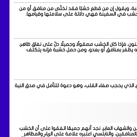
اذبة، ويقول إن من قطع خشبًا فقد تخلّص من منافق أو من
الخشب في السفينة فهي دلالة على سلامتها وقيامها.
نون، فإذا كان الخشب مصقولًا وجميلًا دلّ على نفاق ظاهر،
ه يظفر بمنافق أو بعدو، ومن حمل خشبة فإنه يتكلف
فاق الذي يحجب صفاء القلب، وهو دعوة للتأمل في صدق النية
ن والشهاب العابر، نجد أنهم جميعًا اتفقوا على أن الخشب
المنافقين، والنابلسي اعتبره علامة على الرياء والمظاهر