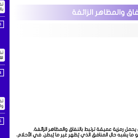
تف
با
اق والمظاهر الزائفة
تف
📖
تف
وا
يحمل رمزية عميقة ترتبط بالنفاق والمظاهر الزائفة.
ا يشبه حال المنافق الذي يُظهر غير ما يُبطن. في الأحلام،