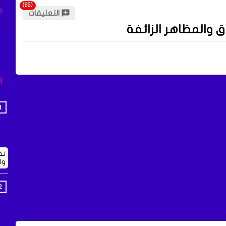
م
التعليقات
 والمظاهر الزائفة
ا
تف
وا