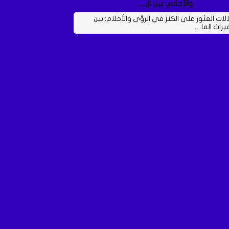
والأحلام: بين ال…
الات العثور على الكنز في الرؤى والأحلام: بين
ميراث الما…