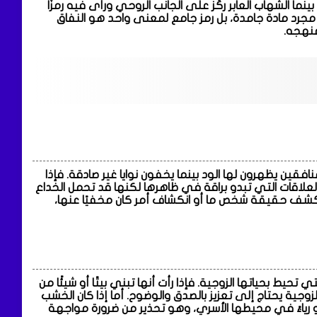
بينما الشهاب العابر ركّز على الجانب الروحي ورأى فيه رمزًا
مجرد مادة جامدة، بل رمز جامع لمعنى واحد هو النفاق
منهجه.
افقين يظهرون لها الود بينما يخفون نوايا غير صادقة. فإذا
العلاقات التي تبدو براقة في ظاهرها لكنها قد تحمل الخداع
 كشف حقيقة شخص ما أو انكشاف أمر كان مخفيًا عنها،
يط بحياتها الزوجية. فإذا رأت أنها تبني بيتًا أو شيئًا من
جية يحتاج إلى تعزيز بالصدق والوضوح. أما إذا كان الخشب
و رياءً في محيطها الأسري، وهو تحذير من ضرورة مواجهة