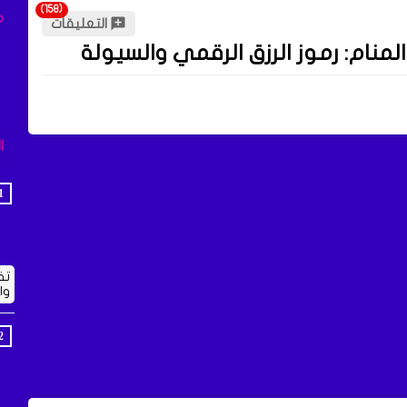
م
التعليقات
لمنام: رموز الرزق الرقمي والسيولة
ا
تف
وا