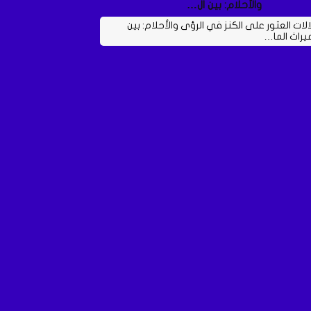
والأحلام: بين ال…
الات العثور على الكنز في الرؤى والأحلام: بين
ميراث الما…