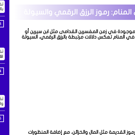
تف
با
المنام: رموز الرزق الرقمي والسيولة
كن موجودة في زمن المفسرين القدامى مثل ابن سيرين أو
تها في المنام تعكس دلالات مرتبطة بالرزق الرقمي، السيولة
تف
📖
تف
وا
ز القديمة مثل المال والخزائن، مع إضافة المنظورات