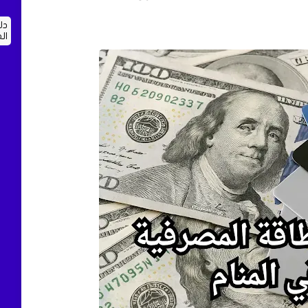
دل
ال