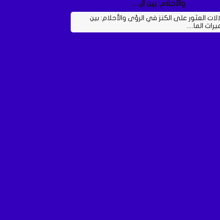
والأحلام: بين ال…
الات العثور على الكنز في الرؤى والأحلام: بين
ميراث الما…