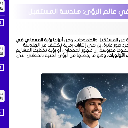
تف
با
 في عالم الرؤى: هندسة المستقبل
قة عن المستقبل والطموحات، ومن أبرزها
رؤية المعماري في
د صور عابرة، بل هي إشارات رمزية تكشف عن
الهندسة
تف
خطوط مدروسة. إن ظهور المعماري أو رؤية تخطيط المشاريع
📖
 الأولويات
، وهو ما يجعلها من الرؤى الغنية بالمعاني التي
تف
وا