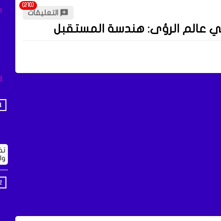
م
التعليقات
ي عالم الرؤى: هندسة المستقبل
ا
تف
وا