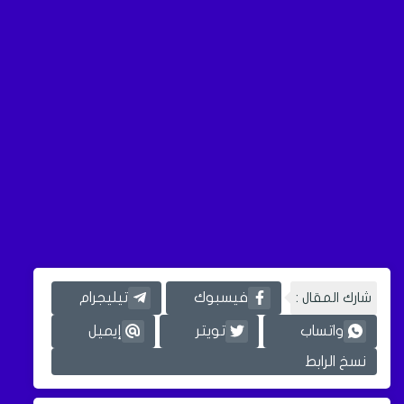
شارك المقال :
فيسبوك
تيليجرام
واتساب
تويتر
إيميل
نسخ الرابط