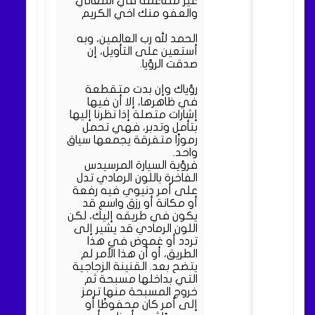
غير متناغمة في المعاني
والعفو منك اخي الكريم
الحمد لله رب العالمين، وبه
أستعين على التأويل، إن
صدقت الرؤيا.
رؤياك وإن بدت متقطعة
في ظاهرها، إلا أن فيها
إشارات متصلة إذا نظرنا إليها
بتأمل وتدبر، فهي تحمل
رموزًا متفرقة يجمعها سياق
واحد.
فرؤية السيارة المرسيدس
الفاخرة باللون الرمادي تدل
على أمر دنيوي فيه رفعة
أو مكانة أو رزق واسع قد
يكون في طريقه إليك، لكن
اللون الرمادي قد يشير إلى
تردد أو غموض في هذا
الطريق، أو أن هذا الأمر لم
يتضح بعد. القنينة الزجاجية
التي بداخلها مسبحة ثم
خروج المسبحة منها ترمز
إلى أمر كان محفوظًا أو