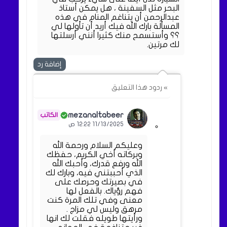
البحر مثل السفينة ، هل يمكن أستاذ
عبدالرحمن أن يتناغم المنام في هذه
المسألة بارك الله فيك أريد أن تأولها لي
؟؟ وأستسمح منك كثيرا أنني أرسلتها
لك مرتين.
إضافة رد
» ردود هذا التعليق
mezanaltabeer
11/13/2025 12:22 ص
وعليكم السلام ورحمة الله
وبركاته أخي الكريم، حفظك
الله ورفع قدرك، وأحبك الله
الذي أحببتني فيه، وبارك لك
في بصيرتك وحرصك على
فهم رؤياك. بالفعل لها
معنى وفي تلك المرة كنت
مرهق وليس لي مزاج .
ورأيتها طويله فقلت لك انها