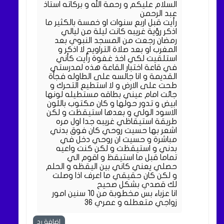
السلام عليكم و رحمة الله و بركاته استاذ
عبد الرحمن
رأيت قبل اربع سنوات او خمسة بالكثير ما
اذكر رؤية غريبه كانت ليلة من ليالي
رمضان رجعت من المسجد النبوي بعد
المغرب او بعد صلاة التراويح لا اذكر و
استلقيت لكي اخذ غفوة رأيت كأني
في قاعة اختبار القاعة هذه لمدرستي
القديمة و انا جالسه على الطاوله فجأة
طحت على الارض و لا استطيع التحرك و
جائت امام عيني بطاقه مستطيله لونها
ابيض و تدور حولها و كان مكتوب باللون
الاسود الولي و بعدها استيقظت و لكن
طريقة استيقاظي غريبه جدا اول مره
اشعر بها حسيت روحي كان فوق بدني
مباشرة و حسيت ان روحي دخل في
بدني و استيقظت و لكن كنت واعيه
تماما قبل ما استيقظ و اقوم الي
حصلي يعني كاني بين اليقظه و الحلم
و لكن كان حقيقي ما اعرف اذا وصلت
لك قصدي بشكل صحيح
انا عزباء بس مخطوبة من ١٠ سنين امور
زواجي متعطله و عمري ٣٦
إضافة رد