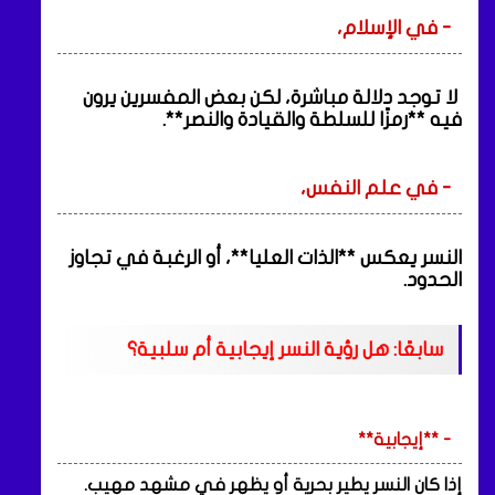
- في الإسلام،
لا توجد دلالة مباشرة، لكن بعض المفسرين يرون
فيه **رمزًا للسلطة والقيادة والنصر**.
- في علم النفس،
النسر يعكس **الذات العليا**، أو الرغبة في تجاوز
الحدود.
سابعًا: هل رؤية النسر إيجابية أم سلبية؟
- **إيجابية**
إذا كان النسر يطير بحرية أو يظهر في مشهد مهيب.