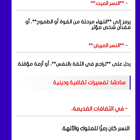
- **النسر الميت:**
يرمز إلى **انتهاء مرحلة من القوة أو الطموح**، أو
فقدان شخص مؤثر.
- **النسر المريض:**
يدل على **تراجع في الثقة بالنفس**، أو أزمة مؤقتة.
سادسًا: تفسيرات ثقافية ودينية
- في الثقافات القديمة،
النسر كان رمزًا للملوك والآلهة.