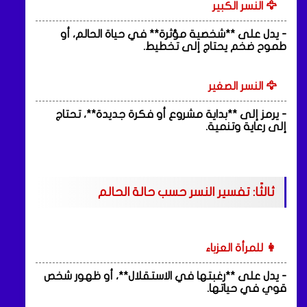
🦅 النسر الكبير
- يدل على **شخصية مؤثرة** في حياة الحالم، أو
طموح ضخم يحتاج إلى تخطيط.
🦅 النسر الصغير
- يرمز إلى **بداية مشروع أو فكرة جديدة**، تحتاج
إلى رعاية وتنمية.
ثالثًا: تفسير النسر حسب حالة الحالم
👩 للمرأة العزباء
- يدل على **رغبتها في الاستقلال**، أو ظهور شخص
قوي في حياتها.