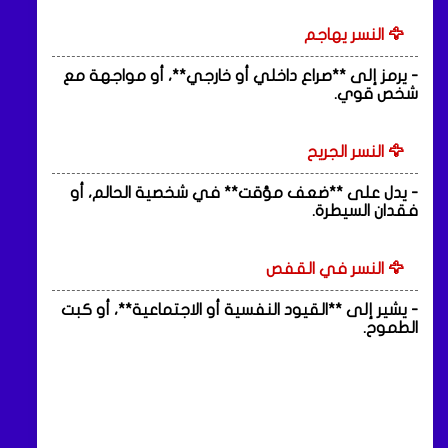
🦅 النسر يهاجم
- يرمز إلى **صراع داخلي أو خارجي**، أو مواجهة مع
شخص قوي.
🦅 النسر الجريح
- يدل على **ضعف مؤقت** في شخصية الحالم، أو
فقدان السيطرة.
🦅 النسر في القفص
- يشير إلى **القيود النفسية أو الاجتماعية**، أو كبت
الطموح.