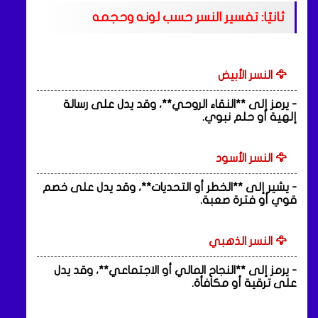
ثانيًا: تفسير النسر حسب لونه وحجمه
🦅 النسر الأبيض
- يرمز إلى **النقاء الروحي**، وقد يدل على رسالة
إلهية أو حلم نبوي.
🦅 النسر الأسود
- يشير إلى **الخطر أو التحديات**، وقد يدل على خصم
قوي أو فترة صعبة.
🦅 النسر الذهبي
- يرمز إلى **النجاح المالي أو الاجتماعي**، وقد يدل
على ترقية أو مكافأة.