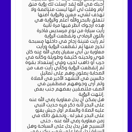
أحبك في الله لقد أرسلت لك رؤية منق
أيام وقلت لي أنها ليست متناغمة ولا
تهذف لشيء معين والرؤية أضنها
تتعلق بالبحر والله أعلم والرؤية هي
هذه أرجوك أنظر فيها مرة ثانية
رأيت سيارة من نوع مرسديس فاخرة
باللون الرمادي وتقطعت الرؤية
ثم رأيت قنينة زجاج في داخلها مسبحة
تخرج منها ثم تقطعت الرؤية ورأيت
معاوية بن أبي سفيان رضي الله عنه كان
قوي ولحيته كثيفة وطويلة وكأنه في
حرب أو ذاهب لحرب وفي إستعداد بقوة
ثم إنقطعت الرؤية وكأني رأيت صف من
الصحابة يصلون وهم على تماثيل
جالسين في التشهد الأخير في الصلاة
ولم أرى وجوههم مصطفين في
الصف ملتصقين بعضهم جنب بعض
.إنتهت الرؤية
هل يمكن أن يدل معاوية رضي الله عنه
على البحر لأنه ذكر فيه حديث النبي
عليه الصلاة والسلام أول جيش يغزو
على البحر غفر له ، وتحقق ذالك في
زمن معاوية رضي الله عنه ، حتى
التسبيح هل يدل يدل على السباحة وهل
السيارة تدل أيضا على شيء يركب في