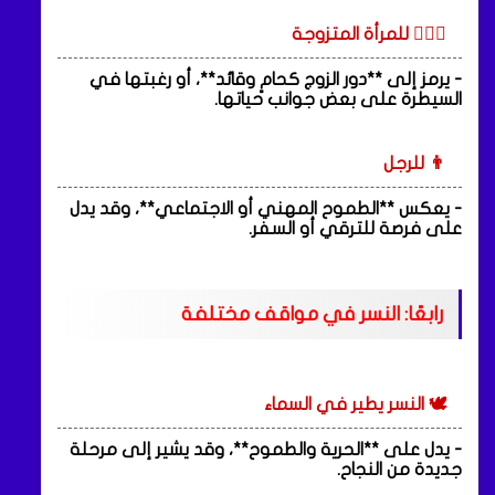
👩‍❤️‍👨 للمرأة المتزوجة
- يرمز إلى **دور الزوج كحامٍ وقائد**، أو رغبتها في
السيطرة على بعض جوانب حياتها.
👨 للرجل
- يعكس **الطموح المهني أو الاجتماعي**، وقد يدل
على فرصة للترقي أو السفر.
رابعًا: النسر في مواقف مختلفة
🕊️ النسر يطير في السماء
- يدل على **الحرية والطموح**، وقد يشير إلى مرحلة
جديدة من النجاح.