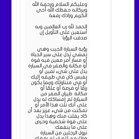
وعليكم السلام ورحمة الله
وبركاته حفظك الله أخي
الكريم وزادك رفعة
الحمد لله رب العالمين وبه
أستعين على التأويل إن
صدقت الرؤيا
رؤية السيارة الجيب وهي
تمشي تدل على سير الحياة
أو مسار أمر معين فيه قوة
أو مكانة والصقر في السيارة
يدل على شيء ثمين أو
نفيس كان في طريقه إليك
أو في متناولك وربما يكون
رزقًا أو فرصة أو علمًا أو
مكانة. طيران الصقر من
السيارة ثم إمساكك له يدل
على أنك نلت هذا الأمر أو
تمكنت من شيء عزيز بعد أن
كاد يفلت منك وهذا يدل
على قوة شخصية وحرص
على ما ينفعك.
نزول الرجلين من السيارة
وطلبهم للصقر ثم رفضك