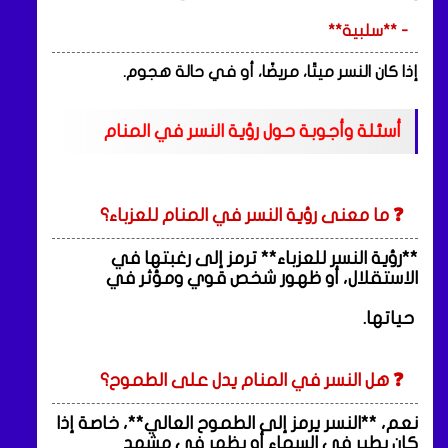
- **سلبية**
إذا كان النسر ميتًا، مريضًا، أو في حالة هجوم.
أسئلة وأجوبة حول رؤية النسر في المنام
❓ ما معنى رؤية النسر في المنام للعزباء؟
**رؤية النسر للعزباء** ترمز إلى رغبتها في
الاستقلال، أو ظهور شخص قوي ومؤثر في
حياتها.
❓ هل النسر في المنام يدل على الطموح؟
نعم، **النسر يرمز إلى الطموح العالي**، خاصة إذا
كان يطير في السماء أو يظهر في مشهد