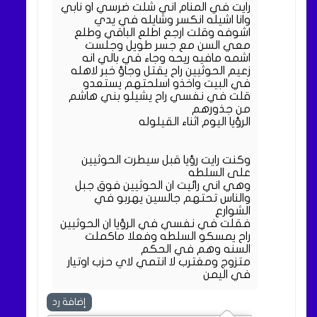
رايت في المنام اني شلت ضرسي او نابي
وانا اشيله انكسر وشايله في يدي
اشوفه وقلت ارجع اطلع الباقي وطلع
معي السن مع جسر طويل وجلست
اشمه مافيه ريحه وجاء في بالي انه
زعيم الحوثيين راح يقتل وجاؤ خبر لاهله
في البيت واخذو اسلحتهم يستعدو
قلت في نفسي راح يشيلو بني هاشم
من جذورهم
الرؤيا اليوم اثناء القيلوله
وكنت رايت رؤيا قبل سيطرت الحوثيين
على السلطه
وهي اني رائيت ان الحوثيين فوق جبل
والناس تحتهم جالسين يهربو في
الشوارع
فقلت في نفسي في الرؤيا ان الحوثيين
راح يمسكو السلطه وفعلا ماكملت
السنه وهم في الحكم
متزوج ومغترب لا انتمي لاي حزب اوتيار
في اليمن
إضافة رد