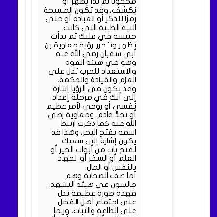
محجوبًا ثم بدأ يظهر أو
يُكشف، وقد تكون المسبحة
رمزًا للذكر أو العبادة أو حتى
النية الطيبة التي كانت
حبيسة في قلبك ثم بدأت
تظهر وتتحرر. رؤية معاوية بن
أبي سفيان رضي الله عنه
وهو في هيئة القوة
والاستعداد للحرب تدل على
العزم والقيادة والحكمة،
وقد يكون في الرؤيا إشارة
إلى أنك في مرحلة إعداد
نفسي أو روحي لأمر عظيم
أو تحدٍّ قادم. ومعاوية رضي
الله عنه كما ذكرت ارتبط
اسمه بفتح البحر، وهذا قد
يكون إشارة إلى سعيك
لفتح باب من أبواب الخير أو
العلم أو السفر أو الجهاد
بالنفس أو المال.
أما صف الصحابة وهم
جالسون في هيئة التشهد،
فهذه صورة عظيمة تدل
على اجتماع أهل الفضل
على الطاعة والثبات، وربما