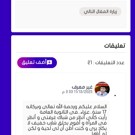
زيارة المقال التالي
تعليقات
أضف تعليق
عدد التعليقات :
21
غير معرف
11/13/2025 3:33 م
السلام عليكم ورحمة الله تعالى وبركاته
17 سنة...عزباء...فى الثانوية العامة
رأيت كأنى أنظر من شباك غرفتى و أنظر
فى المرآة و أقوم بحلق شارب خفيف لا
يكاد يرى و كنت أظن أن لى لحية و لكن
لم أراها