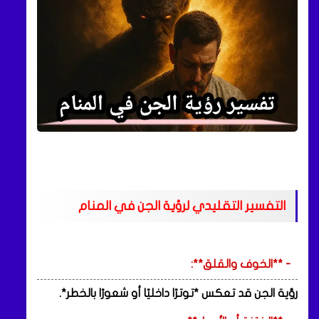
التفسير التقليدي لرؤية الجن في المنام
- **الخوف والقلق**:
رؤية الجن قد تعكس *توترًا داخليًا أو شعورًا بالخطر*.