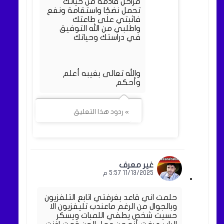
مراحل قادمة من حياتك
تحمل نضجًا واستقامة ونفع
فاثبتي على طاعتك
واطلبي من الله التوفيق
في دراستك وحياتك
والله تعالى بغيبه أعلم
وأحكم
» ردود هذا التعليق
غير معرف
11/13/2025 5:57 م
حلمت اني قاعد بغرفتي اتابع التلفزيون
وبالجوال من الرغم ماعندب تليفزيون الا
حسيت شخص يطفي اللمبات ويسكر