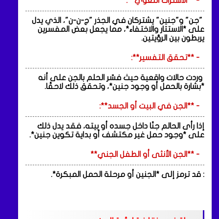
- **الاشتراك اللغوي**:
"جن" و"جنين" يشتركان في الجذر "ج-ن-ن"، الذي يدل
على *الاستتار والاختفاء*، مما يجعل بعض المفسرين
يربطون بين الرؤيتين.
- **تحقق التفسير**:
وردت حالات واقعية حيث فسّر الحلم بالجن على أنه
*بشارة بالحمل أو وجود جنين*، وتحقق ذلك لاحقًا.
- **الجن في البيت أو الجسد**:
إذا رأى الحالم جنًا داخل جسده أو بيته، فقد يدل ذلك
على *وجود حمل غير مكتشف أو بداية تكوين جنين*.
- **الجن الأنثى أو الطفل الجني**
: قد ترمز إلى *الجنين أو مرحلة الحمل المبكرة*.