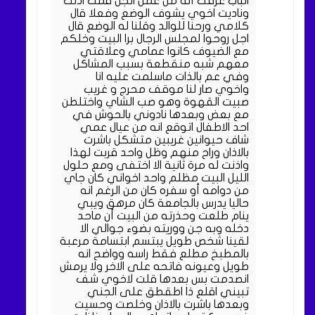
الباب عرفت أنه من عمل الجن قمت اذنت
وناديت اخوي يشوف الوضع وفعلا قال
كلامي ورحنا للوالد وقلنا له الوضع قال
اجل روحوا لمجلس الرجال برا البيت وخلكم
مع الضيوف كانوا عمامي وعلاقتي
معهم شبه منقطعة بسبب المشاكل
وفي عم بالذات ماسلمت عليه انا
واخوي صار لنا موقف محرج و غريب
صبيت القهوة وهو صب الشاي واختلطن
مع بعض وبعدها نادوني بالحوش في
احد الاطفال اتوقع انه من عيال عمي
شاف حيوانين غريبين متشكل باشرت
بالاذان وراح منهم وظل واحد قربت لهذا
واذنت له مرة ثانية الا اختفى ومع حلول
الليل البيت مظلم واحد اخواني كان جاي
من دوامه أو سفره كان من الرغم انه
حاليا يدرس بالجامعة كان مرهق ويبي
ينام طلعت وحذرته من البيت أن ماحد
دخله وبه جن ووريته بضوء جوالي الا
لقينا شخص طويل يبتسم ابتسامة مرعبة
بالمطبخ مطلع فقط راسه وواضح انه
طويل وعيونه فاتحه على الاخر ولا يرمش
انصدمت بس بعدها قلت لاخوي شف
تبيني اقلع ذا اطقطق على الجني
وبعدها باشرت بالاذان وخلصت وحسيت