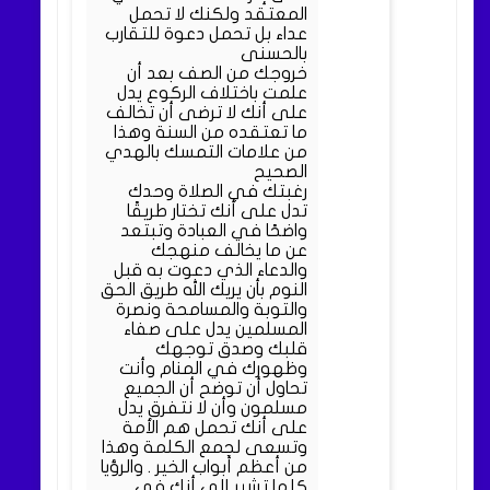
المعتقد ولكنك لا تحمل
عداء بل تحمل دعوة للتقارب
بالحسنى
خروجك من الصف بعد أن
علمت باختلاف الركوع يدل
على أنك لا ترضى أن تخالف
ما تعتقده من السنة وهذا
من علامات التمسك بالهدي
الصحيح
رغبتك في الصلاة وحدك
تدل على أنك تختار طريقًا
واضحًا في العبادة وتبتعد
عن ما يخالف منهجك
والدعاء الذي دعوت به قبل
النوم بأن يريك الله طريق الحق
والتوبة والمسامحة ونصرة
المسلمين يدل على صفاء
قلبك وصدق توجهك
وظهورك في المنام وأنت
تحاول أن توضح أن الجميع
مسلمون وأن لا نتفرق يدل
على أنك تحمل هم الأمة
وتسعى لجمع الكلمة وهذا
من أعظم أبواب الخير . والرؤيا
كلها تشير إلى أنك في