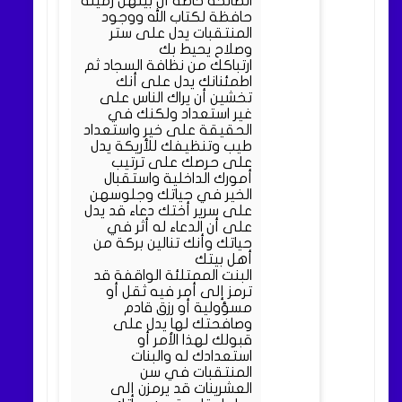
الصالحة خاصة أن بينهن زميلة
حافظة لكتاب الله ووجود
المنتقبات يدل على ستر
وصلاح يحيط بك
ارتباكك من نظافة السجاد ثم
اطمئنانك يدل على أنك
تخشين أن يراك الناس على
غير استعداد ولكنك في
الحقيقة على خير واستعداد
طيب وتنظيفك للأريكة يدل
على حرصك على ترتيب
أمورك الداخلية واستقبال
الخير في حياتك وجلوسهن
على سرير أختك دعاء قد يدل
على أن الدعاء له أثر في
حياتك وأنك تنالين بركة من
أهل بيتك
البنت الممتلئة الواقفة قد
ترمز إلى أمر فيه ثقل أو
مسؤولية أو رزق قادم
وصافحتك لها يدل على
قبولك لهذا الأمر أو
استعدادك له والبنات
المنتقبات في سن
العشرينات قد يرمزن إلى