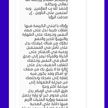
تعالى وبركاته
الحمد لله رب العالمين . وبه
أستعين على التأويل , إن
صدقت الرؤيا
رؤياك يا ابنتي الكريمة فيها
إشارات طيبة تدل على صفاء
النفس وحرصك على الطهارة
والتهيؤ للخير والنفع
نظرُك من شباك غرفتك يدل
على تأمل في المستقبل
ورغبة في الانفتاح على
الحياة والمرآة ترمز إلى صدق
النظر في النفس وحلقك
للشارب الخفيف يدل على
إزالة ما لا يليق بك من صفات
أو أفكار وقد يكون فيه
إشارة إلى نضجك وتخلصك
من مرحلة الطفولة إلى
مرحلة أكثر وعيًا
طرق الباب في المنام يدل
على قدوم خير أو زيارة تحمل
منفعة ورؤية الفتيات الأربع
فيها دلالة على الصحبة