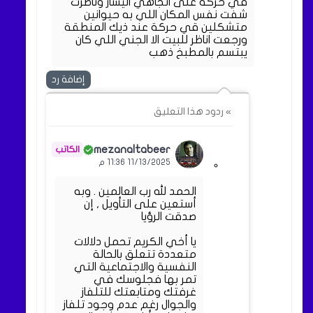
في حركة على اتجاهي اليسار وناظرت
شفت نفس المكان اللي به حيوانين
متشكلين قي حركة عند ذيك المنطقة
ورجعت اناظر للبيت الا الجني اللي كان
يبتسم بالمطبخ ذهب
إضافة رد
» ردود هذا التعليق
mezanaltabeer
11/13/2025 11:36 م
الحمد لله رب العالمين . وبه
أستعين على التأويل , إن
صدقت الرؤيا
يا أخي الكريم تحمل دلالات
متعددة تتعلق بالحالة
النفسية والاجتماعية التي
تمر بها فجلوسك في
غرفتك ومتابعتك للتلفاز
والجوال رغم عدم وجود تلفاز