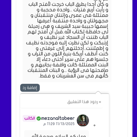
و كأن أحدا يطرق الباب خرجت لأفتح الباب
و رأيت أربع فتيات ...واحدة محجبة و
ممتلئة فى عمرى.وإثنتان منتقبتان و
مجهولتان و واحدة منتقبة أعرفها
إسمها حبيبة سيد الشريف و هى زميلة
لى حافظة لكتاب الله..قبل أن أفتح لهم
الباب ظننت أن السجاد غير نظيف و
إرتبكت و لكن نظرت إليه فوجدته نظيف
و إطمئننت..أدخلتهم إلى غرفتى و
كنت أنظف أريكة بنية اللون من التراب و
جلسوا هم على سرير أختى دعاء إلا
البنت الممتلئة كانت واقفة بجانبهم و
صافحتها فى الرؤية ...و البنات المنتقبات
كأنهم فى سن العشرينات و فقط.
إضافة رد
» ردود هذا التعليق
mezanaltabeer
11/13/2025 11:29 م
وعليكم السلام ورحمة الله