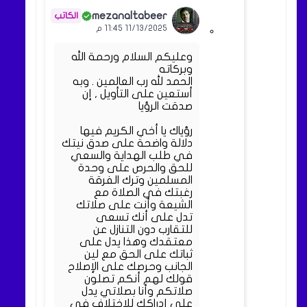
mezanaltabeer
11/13/2025 11:45 م
وعليكم السلام ورحمة الله
وبركاته
الحمد لله رب العالمين . وبه
أستعين على التأويل , إن
صدقت الرؤيا
رؤياك يا أخي الكريم فيها
دلالة واضحة على صدق نيتك
في طلب الهداية والسعي
للحق والحرص على وحدة
المسلمين وترك الفرقة
رغبتك في الصلاة مع
الشيعة وأنت على صلاتك
تدل على أنك تسعى
للتقارب دون التنازل عن
معتقدك وهذا يدل على
ثباتك على الحق مع لين
الجانب وحرصك على الإصلاح
قولك لهم أنكم تصلون
صلاتكم وأنا بصلاتي يدل
على إدراكك للاختلاف في