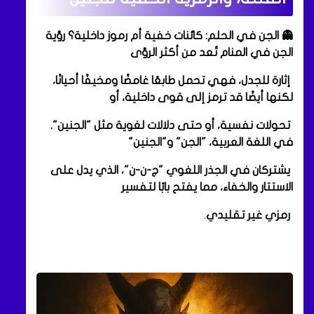
👻 الجن في الحلم: كائنات خفية أم رموز داخلية؟ رؤية
الجن في المنام تُعد من أكثر الرؤى
إثارة للجدل، فهي تحمل طابعًا غامضًا ومخيفًا أحيانًا،
لكنها أيضًا قد ترمز إلى قوى داخلية، أو
تحولات نفسية، أو حتى دلالات لغوية مثل "الجنين".
في اللغة العربية، "الجن" و"الجنين"
يشتركان في الجذر اللغوي "ج-ن-ن"، الذي يدل على
الاستتار والخفاء، مما يفتح بابًا لتفسير
رمزي غير تقليدي
.