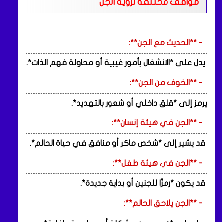
مواقف مختلفة لرؤية الجن
- **الحديث مع الجن**:
يدل على *الانشغال بأمور غيبية أو محاولة فهم الذات*.
- **الخوف من الجن**:
يرمز إلى *قلق داخلي أو شعور بالتهديد*.
- **الجن في هيئة إنسان**:
قد يشير إلى *شخص ماكر أو منافق في حياة الحالم*.
- **الجن في هيئة طفل**:
قد يكون *رمزًا للجنين أو بداية جديدة*.
- **الجن يلاحق الحالم**: