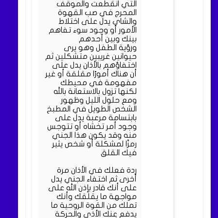
التي انقطعت والموقف
المحرج في صب القهوة
والشاي يدل على اختلاط
الأمور أو وجود سوء تفاهم
بينك وبين أحدهم
ورؤية الطفل وهو يرى
حيوانين غريبين متشكلين ثم
اختفاؤهم بالأذان يدل على
أن هناك أمورًا مقلقة أو غير
مفهومة في محيطك
لكنها تزول بالاستعانة بالله
ومع حلول الليل وظهور
الشخص الطويل في المطبخ
بابتسامة مرعبة يدل على
وجود أمر تخشاه أو تتوجس
منه وقد يكون هذا الجني
رمزًا لمشكلة أو شخص يثير
فيك القلق
ردة فعلك في الأذان مرة
أخرى ثم اختفاء الجني يدل
على أنك قادر بإذن الله على
مواجهة ما يقلقك وأنك
تملك من القوة الروحية ما
يدفع عنك الأذى والحركة