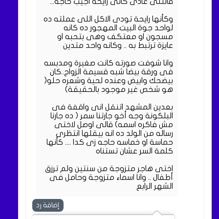
قالتلى عادى كانى رايحة اجيب حاجه...
وكأنها رايحة تودى الاكل اللى عملته ده
لواحد جوة البيت المهجور ده كانه
مسجون او معتكف وهى بتحبه او
عايزة ترتبط به .. وكانه واحد متدين
وانا شوفت صورته كانت صغيرة ومدبسه
فى ورقة بيضا شبه قسيمة الزواج..كان
بيضحك وابيض وعنده لحية وشعره حلو(
هو شخص غير موجود بالحقيقة)
بعدين المشهد اتنقل انى واقفة فى
البلكونة وجه أخو جارتنا سمر ( ده جارنا
مش فاكره اسمه) قالى اوصل لاختى
رساله من الولد ده انه بيقلها انتظرى
حماسة او خماسه حاجه زى كدا .... كأنها
كلمة السر عشان تستناه
اختى هاجر متزوجة من سنتين ولم ترزق
أطفال .. وانا اسماء متزوجة وحامل فى
الشهر الرابع
إضافة رد