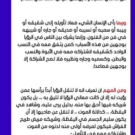
وربما
رأى الإنسان الشيء فعاد تأويله إلى شقيقه أو
ربيبه أو سميه أو نسيبه أو صديقه أو جاره أو شيبهه
في فن من الفنون، وإنما يشرك بين الناس في الرؤيا
بوجهين من هذه الأسباب؛ كمن يتفق معه في النسب
الواحد كشقيقه لاشتراكه معه في الأبوة والنسب
والبطن، وكسميه وجاره ونظيره فلا تصح الشراكة إلا
بوجهين فصاعدا.
ومن المهم
ان نعرف انه لا تنقل الرؤيا أبداً برأسها عمن
رؤيت له إلا ان كانت معاني الرؤيا لا تليق به ،،، بل يكون
شريكه فيها أحق بها منه، بدليل يرى عليه، وشاهد في
اليقظة، ،، كدلالة الموت ،، لا تنقل عن صاحبها إلا أن
يكون سليم الجسم في اليقظة، وشريكه مريض طريح
الفراش فيكون لمرضه أولى منه لدنوه من الموت
واشتراكه معه في التأويل -