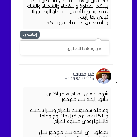
فاعلمي ان هذا حلم من الشيطان ليزرع
بينكم العداوة والبغضاء والشحناء والشك
، فتعوذي بالله من الشيطان الرجيم ولا
تبالي بما رأيت ،
والله تعالى بغيبه اعلم واحكم
إضافة رد
» ردود هذا التعليق
غير معرف
8/16/2025 1:09 م
شوفت فى المنام هاجر أختى
كأنها رايحة بيت مهجور
وعامله سمبوسك بالفراخ وبيتزا بالجبنة
وانا كلت منهم قبل ما تروح وماما
قالتلها زودى حشوة الفراخ..
بقولها ازاى رايحة بيت مهجور بليل