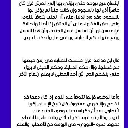
الإنسان عرج بروحه حتى يؤتى بها إلى العرش فإن كان
طاهراً أذن لها بالسجود وإن كانت جنباً لم يؤذن لها
بالسجود. وقد ورد الدليل على أن الجنب يتوضأ للنوم،
ونص بعض الفقهاء على أن الحائض إذا أصابتها جنابة
فإنه يسن لها أن تغتسل غسل الجنابة، وأن هذا الغسل
يرفع عنها حكم الجنابة، ويبقى عليها حكم الحيض.
قال ابن قدامة: فإن اغتسلت للجنابة في زمن حيضها
صح غسلها، وزال حكم الجنابة، وحكم الحيض لا يزول
حتى ينقطع الدم، لأن أحد الحدثين لا يمنع ارتفاع الآخر.
وأما الوضوء فإنها تتوضأ عند النوم إذا كان دمها قد
انقطع وإلا فهي معذورة، قال شيخ الإسلام زكريا
الأنصاري بعد أن ذكر استحباب وضوء الجنب عند
النوم: وكالجنب فيما ذكر الحائض والنفساء إذا انقطع
دمهما ذكره -النووي- في الروضة عن الأصحاب. والعلم