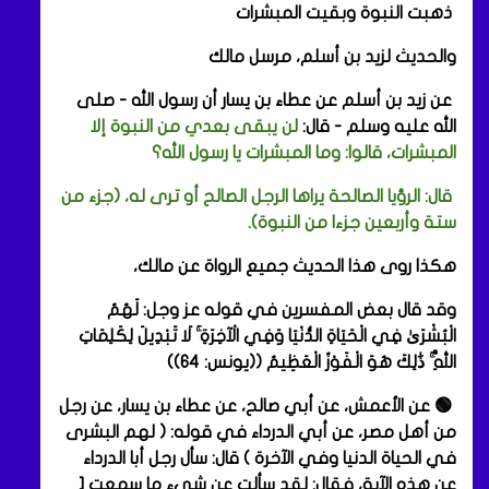
ذهبت النبوة وبقيت المبشرات
والحديث لزيد بن أسلم، مرسل مالك
عن زيد بن أسلم عن عطاء بن يسار أن رسول الله - صلى
الله عليه وسلم - قال:
لن يبقى بعدي من النبوة إلا
المبشرات، قالوا: وما المبشرات يا رسول الله؟
قال: الرؤيا الصالحة يراها الرجل الصالح أو ترى له، (جزء من
ستة وأربعين جزءا من النبوة).
هكذا روى هذا الحديث جميع الرواة عن مالك،
وقد قال بعض المفسرين في قوله عز وجل: لَهُمُ
الْبُشْرَىٰ فِي الْحَيَاةِ الدُّنْيَا وَفِي الْآخِرَةِ ۚ لَا تَبْدِيلَ لِكَلِمَاتِ
اللَّهِ ۚ ذَٰلِكَ هُوَ الْفَوْزُ الْعَظِيمُ ((يونس: 64))
🟢 عن الأعمش، عن أبي صالح، عن عطاء بن يسار، عن رجل
من أهل مصر، عن أبي الدرداء في قوله: ( لهم البشرى
في الحياة الدنيا وفي الآخرة ) قال: سأل رجل أبا الدرداء
عن هذه الآية، فقال: لقد سألت عن شيء ما سمعت [