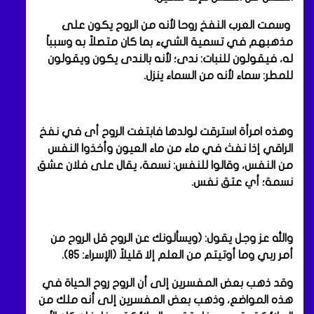
وسمت العرب النفخ روحا لأنه من الروح يكون على
مذهبهم في تسمية الشيء بما كان متصلاً به وسبباً
له، فيقولون للنبات: ندى؛ لأنه بالندى يكون ويقولون
للمطر: سماء لأنه من السماء ينزل.
وهذه امرأة استرقت لولدها فابتغت الروح أى في نفخ
الراقي إذا نفث في ماء من ماء العيون وأخذوا النفس
من النفس، وقالوا للنفس: نسمة، يقال على فلان عشق
نسمة؛ أي عتق نفس.
والله عز وجل يقول: (ويسألونك عن الروح قل الروح من
أمر ربي وما أوتيتم من العلم إلا قليلاً (الإسراء: ٨٥).
وقد ذهب بعض المفسرين إلى أن الروح روح الحياة في
هذه المواضع، وذهب بعض المفسرين إلى أنه ملك من