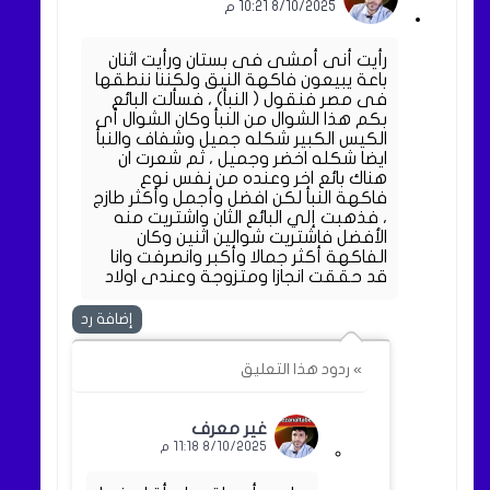
8/10/2025 10:21 م
رأيت أنى أمشى فى بستان ورأيت اثنان
باعة يبيعون فاكهة النبق ولكننا ننطقها
فى مصر فنقول ( النبأ) ، فسألت البائع
بكم هذا الشوال من النبأ وكان الشوال أى
الكيس الكبير شكله جميل وشفاف والنبأ
ايضا شكله اخضر وجميل ، ثم شعرت ان
هناك بائع اخر وعنده من نفس نوع
فاكهة النبأ لكن افضل وأجمل وأكثر طازج
، فذهبت إلي البائع الثان واشتريت منه
الأفضل فاشتريت شوالين اثنين وكان
الفاكهة أكثر جمالا وأكبر وانصرفت وانا
قد حققت انجازا ومتزوجة وعندى اولاد
إضافة رد
» ردود هذا التعليق
غير معرف
8/10/2025 11:18 م