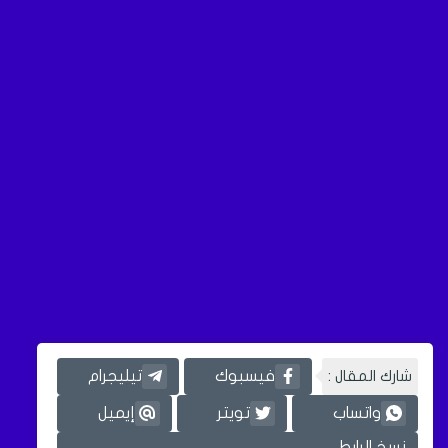
شارك المقال :
فيسبوك
تيليجرام
واتساب
تويتر
إيميل
نسخ الرابط